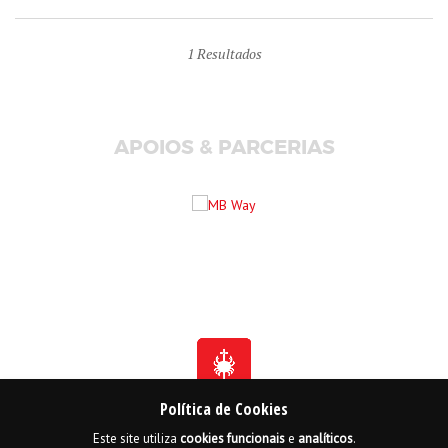
1
Resultados
APOIOS & PARCERIAS
Política de Cookies
Este site utiliza
cookies
funcionais
e
analíticos
.
Fundada em 1941