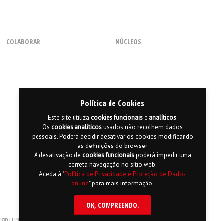
Linha Cancro
808 255 255
COLABORAR
NÚCLEOS
Entre o que diz e o que sente
a
Linha Cancro
ajuda-o em
Como Voluntário
Regional dos Açores
todas as questões.
Com uma Chamada
Regional do Centro
Através de Parcerias
Regional da Madeira
Seg. a Sexta, das 9h às 18h
(dias úteis)
Consignação de 0,5% do IRS
Regional do Norte
Política de Cookies
Regional do Sul
Este site utiliza
cookies
funcionais
e
analíticos
.
Os
cookies
analíticos
usados não recolhem dados
pessoais. Poderá decidir desativar os cookies modificando
as definições do browser.
A desativação de
cookies
funcionais
poderá impedir uma
correta navegação no sítio web.
Aceda à "
Política de Privacidade e Proteção de Dados
online
" para mais informação.
OK
, COMPREENDO.
apa do Site
Política de Privacidade e Proteção de Dados
English
ight LPCC 2015 Desenvolvido por
Hi INTERACTIVE
| Serviço de alojamento por
PTisp