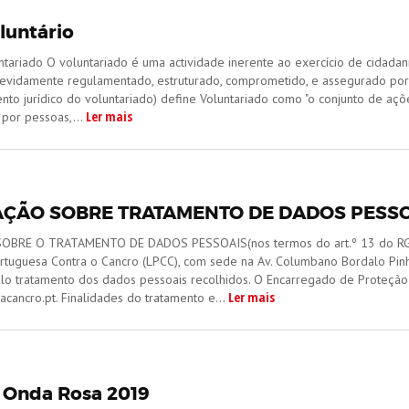
untário
tariado O voluntariado é uma actividade inerente ao exercício de cidadani
evidamente regulamentado, estruturado, comprometido, e assegurado por u
o jurídico do voluntariado) define Voluntariado como "o conjunto de açõe
Ler mais
por pessoas,...
ÇÃO SOBRE TRATAMENTO DE DADOS PESSO
BRE O TRATAMENTO DE DADOS PESSOAIS(nos termos do art.º 13 do RGPD
rtuguesa Contra o Cancro (LPCC), com sede na Av. Columbano Bordalo Pinh
lo tratamento dos dados pessoais recolhidos. O Encarregado de Proteção
Ler mais
ancro.pt. Finalidades do tratamento e...
o Onda Rosa 2019