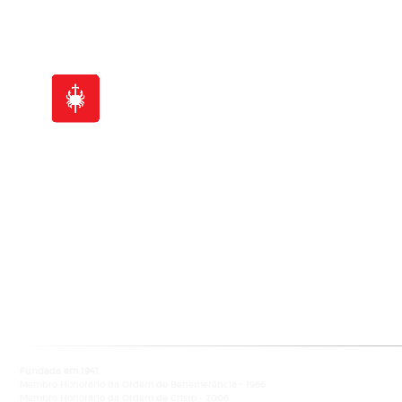
Sede Nacional - Serviços Centrais
Av. Columbano Bordalo Pinheiro
nº 57-3ºF, 1070-061 Lisboa
NIPC: 500 967 768
• 217 221 810 •
info@ligacontracancro.pt
Fundada em 1941
Membro Honorário da Ordem de Benemerência - 1966
Membro Honorário da Ordem de Cristo - 2006