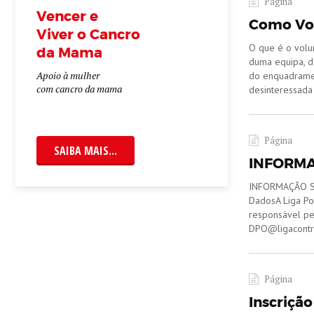
Página
Vencer e
Como Vol
Viver o Cancro
O que é o volun
da Mama
duma equipa, d
Apoio à mulher
do enquadrament
com cancro da mama
desinteressada 
Página
SAIBA MAIS...
INFORMA
INFORMAÇÃO SO
DadosA Liga Po
responsável pe
DPO@ligacontrac
Página
Inscriçã