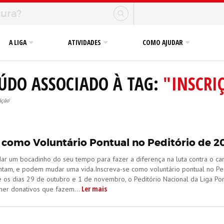
A LIGA
ATIVIDADES
COMO AJUDAR
ÚDO ASSOCIADO À TAG:
"INSCRI
ição'
o como Voluntário Pontual no Peditório de 2
dar um bocadinho do seu tempo para fazer a diferença na luta contra o ca
ntam, e podem mudar uma vida.Inscreva-se como voluntário pontual no Ped
 os dias 29 de outubro e 1 de novembro, o Peditório Nacional da Liga Por
Ler mais
her donativos que fazem...