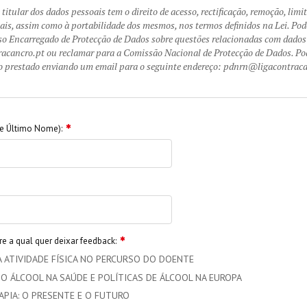
titular dos dados pessoais tem o direito de acesso, rectificação, remoção, lim
ais, assim como à portabilidade dos mesmos, nos termos definidos na Lei. P
so Encarregado de Protecção de Dados sobre questões relacionadas com dados 
ancro.pt ou reclamar para a Comissão Nacional de Protecção de Dados. Pod
 prestado enviando um email para o seguinte endereço: pdnrn@ligacontraca
e Último Nome):
e a qual quer deixar feedback:
A ATIVIDADE FÍSICA NO PERCURSO DO DOENTE
O ÁLCOOL NA SAÚDE E POLÍTICAS DE ÁLCOOL NA EUROPA
APIA: O PRESENTE E O FUTURO