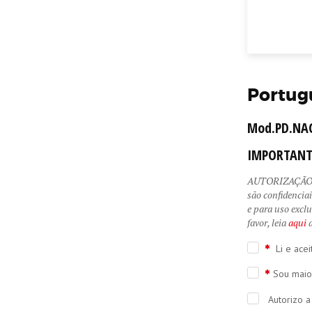
Portug
Mod.PD.NAC
IMPORTANT
AUTORIZAÇÃO D
são confidencia
e para uso exclu
favor, leia
aqui
a
Li e acei
Sou maio
Autorizo a