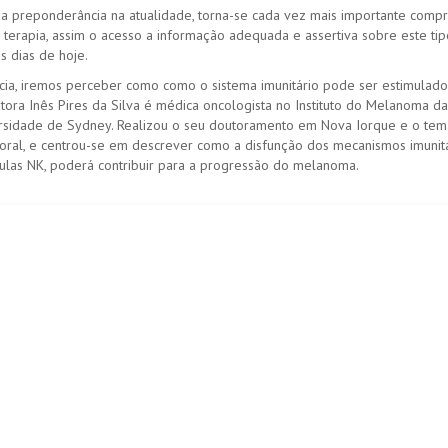
a preponderância na atualidade, torna-se cada vez mais importante comp
terapia, assim o acesso a informação adequada e assertiva sobre este ti
s dias de hoje.
cia, iremos perceber como como o sistema imunitário pode ser estimulado
ora Inês Pires da Silva é médica oncologista no Instituto do Melanoma da
ersidade de Sydney. Realizou o seu doutoramento em Nova Iorque e o te
oral, e centrou-se em descrever como a disfunção dos mecanismos imunitá
lulas NK, poderá contribuir para a progressão do melanoma.