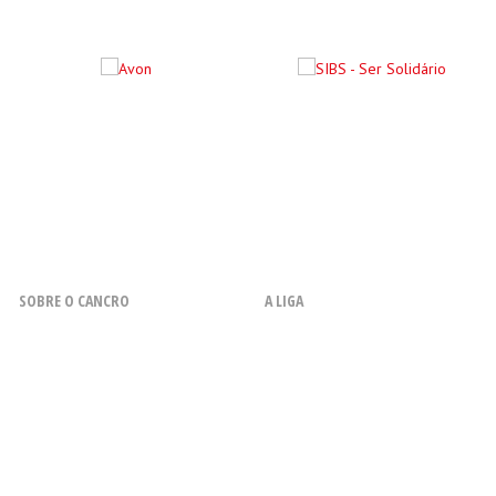
SOBRE O CANCRO
A LIGA
O que é o Cancro
Resenha Histórica
Fatores de Risco
Missão, Objetivos, Princípios e
Valores
Sintomas
Orgão Sociais
Diagnóstico
Financiamento
Métodos de Tratamento
A Liga em Números
Acompanhamento