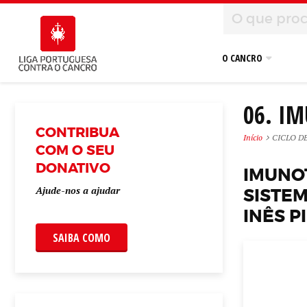
O CANCRO
06. I
CONTRIBUA
Início
CICLO D
COM O SEU
DONATIVO
IMUN
Ajude-nos a ajudar
SISTE
INÊS P
SAIBA COMO