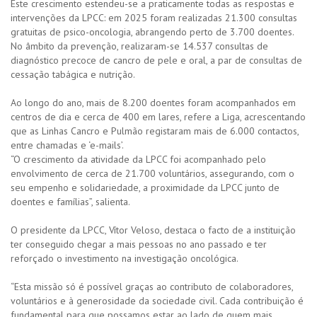
Este crescimento estendeu-se a praticamente todas as respostas e
intervenções da LPCC: em 2025 foram realizadas 21.300 consultas
gratuitas de psico-oncologia, abrangendo perto de 3.700 doentes.
No âmbito da prevenção, realizaram-se 14.537 consultas de
diagnóstico precoce de cancro de pele e oral, a par de consultas de
cessação tabágica e nutrição.
Ao longo do ano, mais de 8.200 doentes foram acompanhados em
centros de dia e cerca de 400 em lares, refere a Liga, acrescentando
que as Linhas Cancro e Pulmão registaram mais de 6.000 contactos,
entre chamadas e ‘e-mails’.
“O crescimento da atividade da LPCC foi acompanhado pelo
envolvimento de cerca de 21.700 voluntários, assegurando, com o
seu empenho e solidariedade, a proximidade da LPCC junto de
doentes e famílias”, salienta.
O presidente da LPCC, Vítor Veloso, destaca o facto de a instituição
ter conseguido chegar a mais pessoas no ano passado e ter
reforçado o investimento na investigação oncológica.
“Esta missão só é possível graças ao contributo de colaboradores,
voluntários e à generosidade da sociedade civil. Cada contribuição é
fundamental para que possamos estar ao lado de quem mais