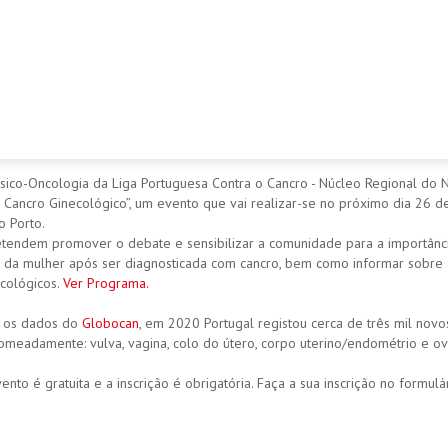
ico-Oncologia da Liga Portuguesa Contra o Cancro - Núcleo Regional do Nor
 Cancro Ginecológico”, um evento que vai realizar-se no próximo dia 26 de
 Porto.
tendem promover o debate e sensibilizar a comunidade para a importância 
 da mulher após ser diagnosticada com cancro, bem como informar sobre a
cológicos.
Ver Programa.
 os dados do
Globocan
, em 2020 Portugal registou cerca de três mil novo
omeadamente: vulva, vagina, colo do útero, corpo uterino/endométrio e ov
ento é gratuita e a inscrição é obrigatória. Faça a sua inscrição no formul