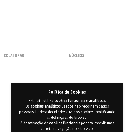
COLABORAR
NÚCLEOS
Como Voluntário
Regional dos Açores
Com uma Chamada
Regional do Centro
Através de Parcerias
Regional da Madeira
Consignação de 0,5% do IRS
Regional do Norte
Política de Cookies
Regional do Sul
Este site utiliza
cookies
funcionais
e
analíticos
.
Os
cookies
analíticos
usados não recolhem dados
pessoais. Poderá decidir desativar os cookies modificando
as definições do browser.
A desativação de
cookies
funcionais
poderá impedir uma
correta navegação no sítio web.