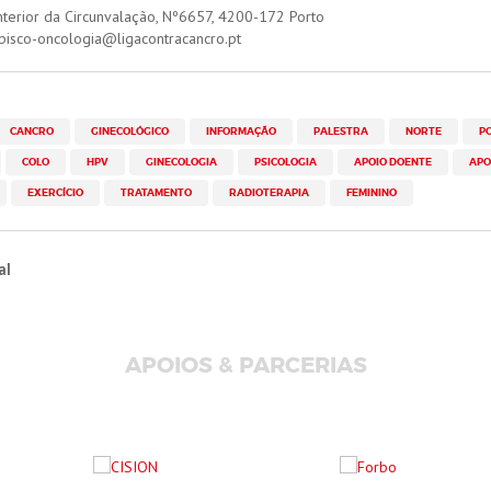
Interior da Circunvalação, Nº6657, 4200-172 Porto
pisco-oncologia@ligacontracancro.pt
CANCRO
GINECOLÓGICO
INFORMAÇÃO
PALESTRA
NORTE
P
COLO
HPV
GINECOLOGIA
PSICOLOGIA
APOIO DOENTE
APO
EXERCÍCIO
TRATAMENTO
RADIOTERAPIA
FEMININO
al
APOIOS & PARCERIAS