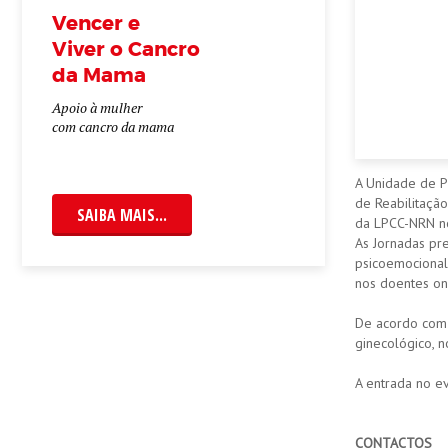
Vencer e
Viver o Cancro
da Mama
Apoio à mulher
com cancro da mama
A Unidade de Ps
de Reabilitação
SAIBA MAIS...
da LPCC-NRN no
As Jornadas pre
psicoemocional
nos doentes on
De acordo com
ginecológico, n
A entrada no ev
CONTACTOS