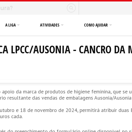
A LIGA
ATIVIDADES
COMO AJUDAR
ICA LPCC/AUSONIA - CANCRO DA
apoio da marca de produtos de higiene feminina, que se 
io resultante das vendas de embalagens Ausonia/AusoniaD
 outubro e 18 de novembro de 2024, permitirá atribuir duas
uros cada.
vés do preenchimento do formulário online disponível no s