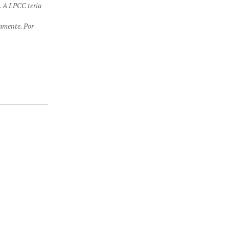
. A LPCC teria
iamente. Por