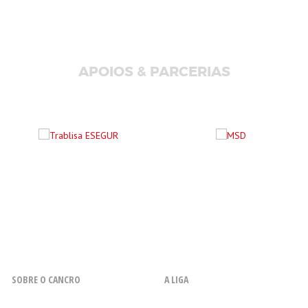
APOIOS & PARCERIAS
SOBRE O CANCRO
A LIGA
O que é o Cancro
Resenha Histórica