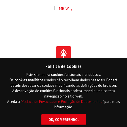
Política de Cookies
Este site utiliza
cookies
funcionais
e
analíticos
.
Fundada em 1941
Os
cookies
analíticos
usados não recolhem dados pessoais. Poderá
Membro Honorário da Ordem de Benemerência - 1966
Membro Honorário da Ordem de Cristo - 2006
decidir desativar os cookies modificando as definições do browser.
Ordem do Infante D. Henrique - 2016
A desativação de
cookies
funcionais
poderá impedir uma correta
navegação no sítio web.
Contactos
Livro de reclamações online
Mapa do Site
Aceda à "
Política de Privacidade e Proteção de Dados online
" para mais
Política de Privacidade e Proteção de Dados
English
informação.
Copyright LPCC 2015 Desenvolvido por
Hi INTERACTIVE
| Serviço de alojamento
por
PTisp
OK
, COMPREENDO.