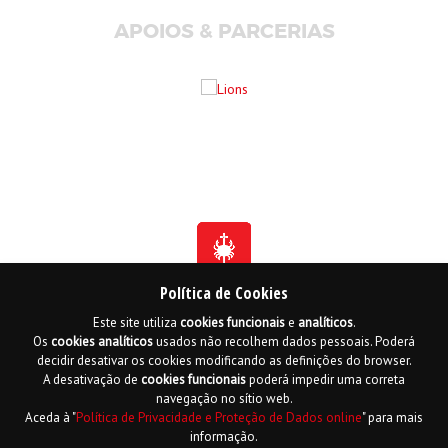
APOIOS & PARCERIAS
Política de Cookies
Este site utiliza
cookies
funcionais
e
analíticos
.
Fundada em 1941
Os
cookies
analíticos
usados não recolhem dados pessoais. Poderá
Membro Honorário da Ordem de Benemerência - 1966
Membro Honorário da Ordem de Cristo - 2006
decidir desativar os cookies modificando as definições do browser.
Ordem do Infante D. Henrique - 2016
A desativação de
cookies
funcionais
poderá impedir uma correta
navegação no sítio web.
Contactos
Livro de reclamações online
Mapa do Site
Aceda à "
Política de Privacidade e Proteção de Dados online
" para mais
Política de Privacidade e Proteção de Dados
English
informação.