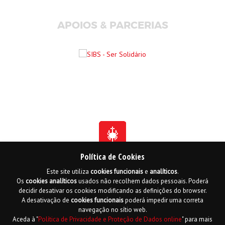
APOIOS & PARCERIAS
Política de Cookies
Este site utiliza
cookies
funcionais
e
analíticos
.
Fundada em 1941
Os
cookies
analíticos
usados não recolhem dados pessoais. Poderá
Membro Honorário da Ordem de Benemerência - 1966
Membro Honorário da Ordem de Cristo - 2006
decidir desativar os cookies modificando as definições do browser.
Ordem do Infante D. Henrique - 2016
A desativação de
cookies
funcionais
poderá impedir uma correta
navegação no sítio web.
Contactos
Livro de reclamações online
Mapa do Site
Aceda à "
Política de Privacidade e Proteção de Dados online
" para mais
Política de Privacidade e Proteção de Dados
English