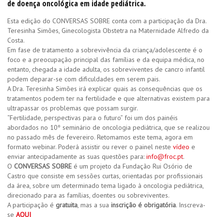
de doença oncológica em idade pediátrica.
Esta edição do CONVERSAS SOBRE conta com a participação da Dra.
Teresinha Simões, Ginecologista Obstetra na Maternidade Alfredo da
Costa.
Em fase de tratamento a sobrevivência da criança/adolescente é o
foco e a preocupação principal das famílias e da equipa médica, no
entanto, chegada a idade adulta, os sobreviventes de cancro infantil
podem deparar-se com dificuldades em serem pais.
A Dra. Teresinha Simões irá explicar quais as consequências que os
tratamentos podem ter na fertilidade e que alternativas existem para
ultrapassar os problemas que possam surgir.
“Fertilidade, perspectivas para o futuro” foi um dos painéis
abordados no 10º seminário de oncologia pediátrica, que se realizou
no passado mês de fevereiro. Retomamos este tema, agora em
formato webinar. Poderá assistir ou rever o painel neste
vídeo
e
enviar antecipadamente as suas questões para:
info@froc.pt
.
O
CONVERSAS SOBRE
é um projeto da Fundação Rui Osório de
Castro que consiste em sessões curtas, orientadas por profissionais
da área, sobre um determinado tema ligado à oncologia pediátrica,
direcionado para as famílias, doentes ou sobreviventes.
A participação é
gratuita
, mas a sua
inscrição é obrigatória
. Inscreva-
se
AQUI