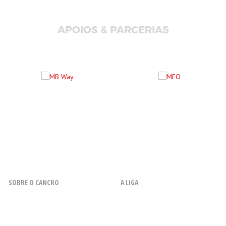
APOIOS & PARCERIAS
SOBRE O CANCRO
A LIGA
O que é o Cancro
Resenha Histórica
Fatores de Risco
Missão, Objetivos, Princípios e
Valores
Sintomas