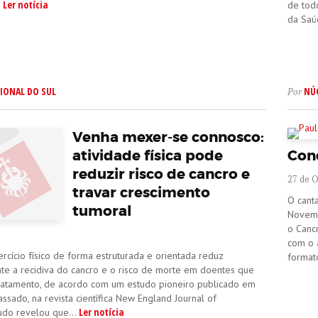
Ler notícia
.
de tod
da Saú
IONAL DO SUL
NÚ
Por
Venha mexer-se connosco:
atividade física pode
Conc
reduzir risco de cancro e
27 de 
travar crescimento
O canta
tumoral
Novemb
o Canc
com o 
ercício físico de forma estruturada e orientada reduz
format
nte a recidiva do cancro e o risco de morte em doentes que
ratamento, de acordo com um estudo pioneiro publicado em
ssado, na revista científica New England Journal of
Ler notícia
udo revelou que...