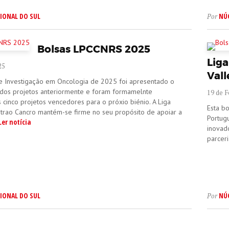
IONAL DO SUL
NÚ
Por
Bolsas LPCCNRS 2025
Liga
25
Vall
e Investigação em Oncologia de 2025 foi apresentado o
 dos projetos anteriormente e foram formamelnte
19 de F
cinco projetos vencedores para o próxio biénio. A Liga
Esta bo
trao Cancro mantém-se firme no seu propósito de apoiar a
Portug
Ler notícia
inovad
parceri
IONAL DO SUL
NÚ
Por