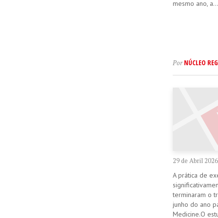
mesmo ano, a..
NÚCLEO REG
Por
29 de Abril 2026
A prática de ex
significativame
terminaram o t
junho do ano pa
Medicine.O est