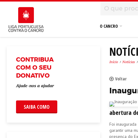
O CANCRO
NOTÍC
CONTRIBUA
Início
Notícias
COM O SEU
DONATIVO
Voltar
Ajude-nos a ajudar
Inaugu
SAIBA COMO
abertura d
Foi inaugurada
garantir uma m
presença do Exc