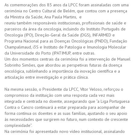
As comemorações dos 85 anos da LPCC foram assinaladas com uma
cerimónia no Centro Cultural de Belém, que contou com a presença
da Ministra da Saúde, Ana Paula Martins, e
reuniu também responsáveis institucionais, profissionais de saúde e
parceiros da área da oncologia, incluindo do Instituto Português de
Oncologia (IPO), Direção-Geral da Saúde (DGS), INFARMED e
Programa Nacional para as Doenças Oncológicas (PNDO), Fundação
Champalimaud, i3S e Instituto de Patologia e Imunologia Molecular
da Universidade do Porto (IPATIMUP, entre outras.
Um dos momentos centrais da cerimónia foi a intervenção de Manuel
Sobrinho Simões, que abordou as perspetivas futuras da doença
oncológica, sublinhando a importância da inovação científica e a
articulação entre investigação e prática clínica.
Na mesma sessão, o Presidente da LPCC, Vítor Veloso, reforçou o
compromisso da instituição com uma resposta cada vez mais
integrada e centrada no doente, assegurando que “a Liga Portuguesa
Contra o Cancro continuará a estar preparada para acompanhar de
forma contínua os doentes e as suas famílias, ajustando o seu apoio
às necessidades que surgirem no futuro, num contexto de crescente
complexidade”.
Na cerimónia foi apresentado novo vídeo institucional, assinalando