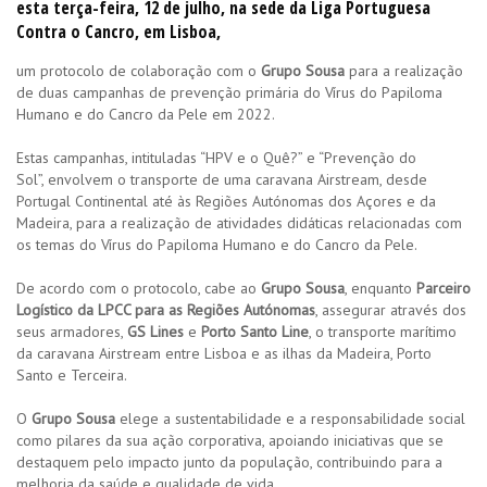
esta terça-feira, 12 de julho, na sede da Liga Portuguesa
Contra o Cancro, em Lisboa,
um protocolo de colaboração com o
Grupo Sousa
para a realização
de duas campanhas de prevenção primária do Vírus do Papiloma
Humano e do Cancro da Pele em 2022.
Estas campanhas, intituladas “HPV e o Quê?” e “Prevenção do
Sol”, envolvem o transporte de uma caravana Airstream, desde
Portugal Continental até às Regiões Autónomas dos Açores e da
Madeira, para a realização de atividades didáticas relacionadas com
os temas do Vírus do Papiloma Humano e do Cancro da Pele.
De acordo com o protocolo, cabe ao
Grupo Sousa
, enquanto
Parceiro
Logístico da LPCC para as Regiões Autónomas
, assegurar através dos
seus armadores,
GS Lines
e
Porto Santo Line
, o transporte marítimo
da caravana Airstream entre Lisboa e as ilhas da Madeira, Porto
Santo e Terceira.
O
Grupo Sousa
elege a sustentabilidade e a responsabilidade social
como pilares da sua ação corporativa, apoiando iniciativas que se
destaquem pelo impacto junto da população, contribuindo para a
melhoria da saúde e qualidade de vida.