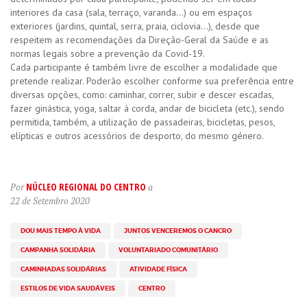
interiores da casa (sala, terraço, varanda…) ou em espaços
exteriores (jardins, quintal, serra, praia, ciclovia…), desde que
respeitem as recomendações da Direção-Geral da Saúde e as
normas legais sobre a prevenção da Covid-19.
Cada participante é também livre de escolher a modalidade que
pretende realizar. Poderão escolher conforme sua preferência entre
diversas opções, como: caminhar, correr, subir e descer escadas,
fazer ginástica, yoga, saltar à corda, andar de bicicleta (etc.), sendo
permitida, também, a utilização de passadeiras, bicicletas, pesos,
elípticas e outros acessórios de desporto, do mesmo género.
NÚCLEO REGIONAL DO CENTRO
Por
a
22 de Setembro 2020
DOU MAIS TEMPO À VIDA
JUNTOS VENCEREMOS O CANCRO
CAMPANHA SOLIDÁRIA
VOLUNTARIADO COMUNITÁRIO
CAMINHADAS SOLIDÁRIAS
ATIVIDADE FÍSICA
ESTILOS DE VIDA SAUDÁVEIS
CENTRO