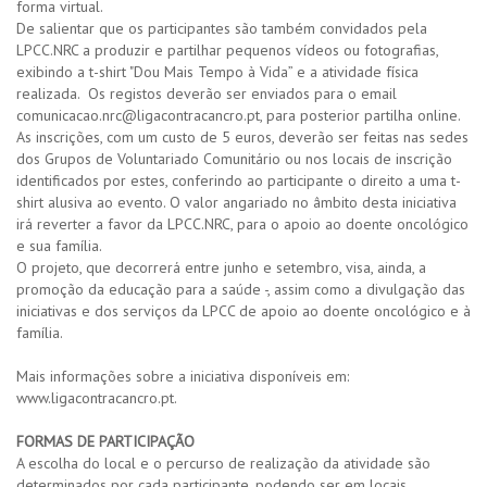
forma virtual.
De salientar que os participantes são também convidados pela
LPCC.NRC a produzir e partilhar pequenos vídeos ou fotografias,
exibindo a t-shirt "Dou Mais Tempo à Vida” e a atividade física
realizada. Os registos deverão ser enviados para o email
comunicacao.nrc@ligacontracancro.pt, para posterior partilha online.
As inscrições, com um custo de 5 euros, deverão ser feitas nas sedes
dos Grupos de Voluntariado Comunitário ou nos locais de inscrição
identificados por estes, conferindo ao participante o direito a uma t-
shirt alusiva ao evento. O valor angariado no âmbito desta iniciativa
irá reverter a favor da LPCC.NRC, para o apoio ao doente oncológico
e sua família.
O projeto, que decorrerá entre junho e setembro, visa, ainda, a
promoção da educação para a saúde -, assim como a divulgação das
iniciativas e dos serviços da LPCC de apoio ao doente oncológico e à
família.
Mais informações sobre a iniciativa disponíveis em:
www.ligacontracancro.pt.
FORMAS DE PARTICIPAÇÃO
A escolha do local e o percurso de realização da atividade são
determinados por cada participante, podendo ser em locais