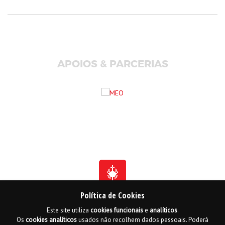
APOIOS & PARCERIAS
Política de Cookies
Este site utiliza
cookies
funcionais
e
analíticos
.
Fundada em 1941
Os
cookies
analíticos
usados não recolhem dados pessoais. Poderá
Membro Honorário da Ordem de Benemerência - 1966