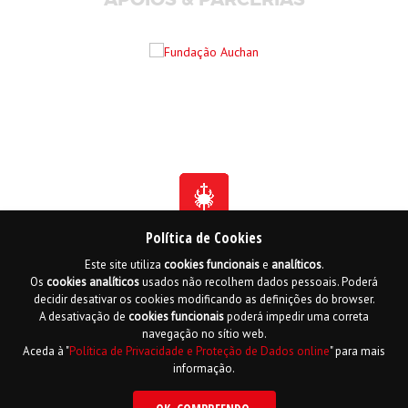
Política de Cookies
Este site utiliza
cookies
funcionais
e
analíticos
.
Fundada em 1941
Os
cookies
analíticos
usados não recolhem dados pessoais. Poderá
Membro Honorário da Ordem de Benemerência - 1966
Membro Honorário da Ordem de Cristo - 2006
decidir desativar os cookies modificando as definições do browser.
Ordem do Infante D. Henrique - 2016
A desativação de
cookies
funcionais
poderá impedir uma correta
navegação no sítio web.
Contactos
Livro de reclamações online
Mapa do Site
Aceda à "
Política de Privacidade e Proteção de Dados online
" para mais
Política de Privacidade e Proteção de Dados
English
informação.
Copyright LPCC 2015 Desenvolvido por
Hi INTERACTIVE
| Serviço de alojamento
por
PTisp