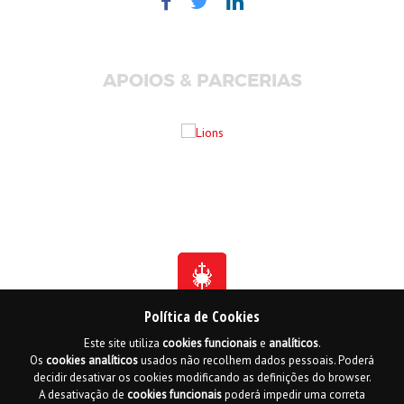
APOIOS & PARCERIAS
Política de Cookies
Este site utiliza
cookies
funcionais
e
analíticos
.
Fundada em 1941
Os
cookies
analíticos
usados não recolhem dados pessoais. Poderá
Membro Honorário da Ordem de Benemerência - 1966
Membro Honorário da Ordem de Cristo - 2006
decidir desativar os cookies modificando as definições do browser.
Ordem do Infante D. Henrique - 2016
A desativação de
cookies
funcionais
poderá impedir uma correta