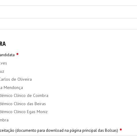
RA
candidata
lves
ruz
arlos de Oliveira
la Mendonça
démico Clínico de Coimbra
démico Clínico das Beiras
démico Clínico Egas Moniz
imbra
ceitação (documento para download na página principal das Bolsas)