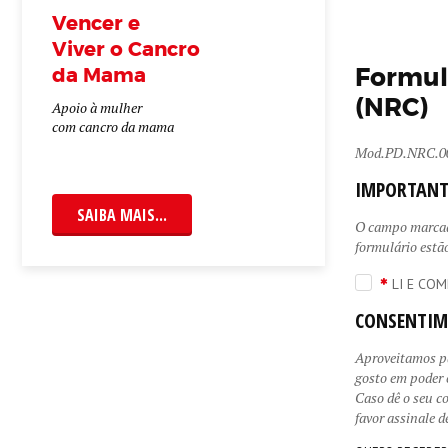
Vencer e
Viver o Cancro
da Mama
Formulá
(NRC)
Apoio à mulher
com cancro da mama
Mod.PD.NRC.00
IMPORTANT
SAIBA MAIS...
O campo marcado
formulário estã
LI E COM
CONSENTIM
Aproveitamos pa
gosto em poder 
Caso dê o seu c
favor assinale 