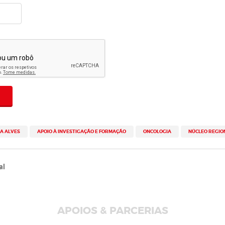
HA ALVES
APOIO À INVESTIGAÇÃO E FORMAÇÃO
ONCOLOGIA
NÚCLEO REGIO
al
APOIOS & PARCERIAS