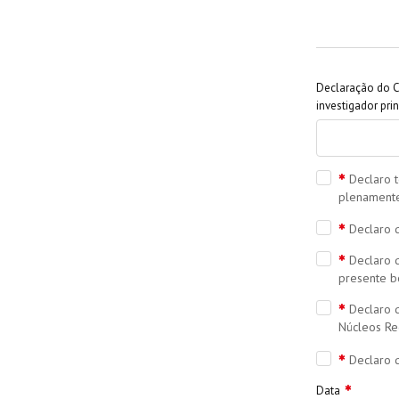
Declaração do C
investigador pri
Declaro 
plenamente
Declaro q
Declaro 
presente b
Declaro 
Núcleos Reg
Declaro 
Data