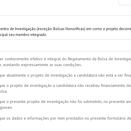
entro de Investigação (exceção: Bolsas Honoríficas) em como o projeto decorr
ncipal seu membro integrado.
ter conhecimento efetivo e integral do Regulamento da Bolsa de Investig
, aceitando expressamente as suas condições.
ue atualmente o projeto de investigação a candidatura não está a ser fin
que o projeto de investigação a candidatura não recebeu financiamento d
olsa.
que o presente projeto de investigação não foi submetido, no presente an
ionais.
que os dados e informações por mim prestados no presente formulário de 