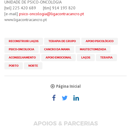
UNIDADE DE PSICO-ONCOLOGIA
[tel] 225 420 689 [tlm] 914 193 820
[e-mail]
psico-oncologia@ligacontracancro.pt
www.ligacontracancro.pt
RECONSTRUIR LAÇOS
TERAPIA DE GRUPO
APOIO PSICOLÓGICO
PSICO-ONCOLOGIA
CANCRO DA MAMA
MASTECTOMIZADA
ACONSELHAMENTO
APOIO EMOCIONAL
LAÇOS
TERAPIA
PORTO
NORTE
Página Inicial
APOIOS & PARCERIAS