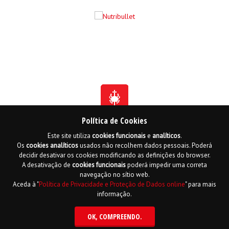
Política de Cookies
Este site utiliza
cookies
funcionais
e
analíticos
.
Fundada em 1941
Os
cookies
analíticos
usados não recolhem dados pessoais. Poderá
Membro Honorário da Ordem de Benemerência - 1966
Membro Honorário da Ordem de Cristo - 2006
decidir desativar os cookies modificando as definições do browser.
Ordem do Infante D. Henrique - 2016
A desativação de
cookies
funcionais
poderá impedir uma correta
navegação no sítio web.
Contactos
Livro de reclamações online
Mapa do Site
Aceda à "
Política de Privacidade e Proteção de Dados online
" para mais
Política de Privacidade e Proteção de Dados
English
informação.
Copyright LPCC 2015 Desenvolvido por
Hi INTERACTIVE
| Serviço de alojamento
por
PTisp
OK
, COMPREENDO.