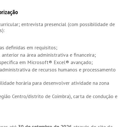
orização
urricular; entrevista presencial (com possibilidade de
s):
s definidas em requisitos;
 anterior na área administrativa e financeira;
específica em Microsoft® Excel® avançado;
 administrativa de recursos humanos e processamento
bilidade horária para desenvolver atividade na zona
egião Centro/distrito de Coimbra), carta de condução e
uras até
30 de setembro de 2026
através do site da