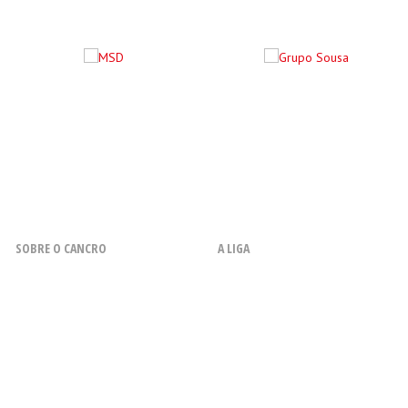
SOBRE O CANCRO
A LIGA
O que é o Cancro
Resenha Histórica
Fatores de Risco
Missão, Objetivos, Princípios e
Valores
Sintomas
Orgão Sociais
Diagnóstico
Financiamento
Métodos de Tratamento
A Liga em Números
Acompanhamento