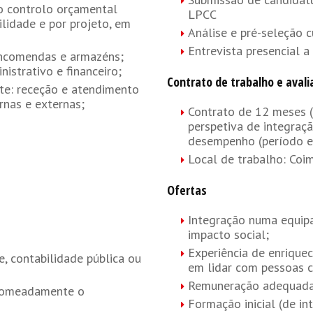
ao controlo orçamental
LPCC
ilidade e por projeto, em
Análise e pré-seleção cu
Entrevista presencial a 
encomendas e armazéns;
istrativo e financeiro;
Contrato de trabalho e avali
te: receção e atendimento
ernas e externas;
Contrato de 12 meses (
perspetiva de integraç
desempenho (período ex
Local de trabalho: Coi
Ofertas
Integração numa equipa
impacto social;
Experiência de enrique
e, contabilidade pública ou
em lidar com pessoas c
Remuneração adequada
 nomeadamente o
Formação inicial (de in