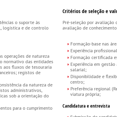
Critérios de seleção e val
tências o suporte às
Pré-seleção por avaliação c
, logística e de controlo
avaliação de conhecimento
Formação-base nas área
Experiência profissional
as operações de natureza
Formação certificada 
to normativo das entidades
Experiência em gestão
s aos fluxos de tesouraria
salarial;
nceiros; registos de
Disponibilidade e flexi
centro;
consistência da natureza de
Preferência regional (R
stos administrativos,
viatura própria;
ticas sob a orientação do
Candidatura e entrevista
mentos para o cumprimento
Submissão de candidat