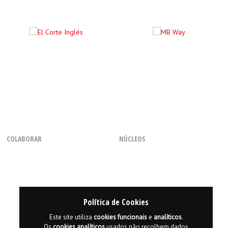
COLABORAR
NÚCLEOS
Como Voluntário
Regional dos Açores
Com uma Chamada
Regional do Centro
Através de Parcerias
Regional da Madeira
Consignação de 0,5% do IRS
Regional do Norte
Política de Cookies
Regional do Sul
Este site utiliza
cookies
funcionais
e
analíticos
.
Os
cookies
analíticos
usados não recolhem dados