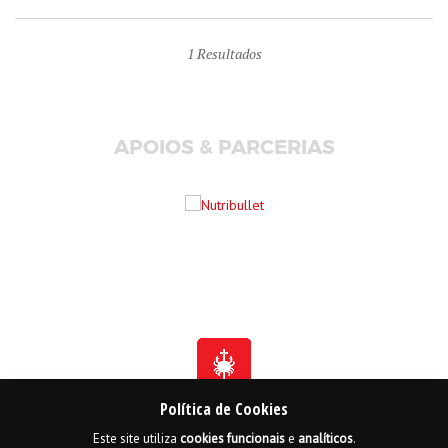
1
Resultados
APOIOS & PARCERIAS
Política de Cookies
Este site utiliza
cookies
funcionais
e
analíticos
.
Fundada em 1941