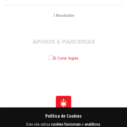
1
Resultados
APOIOS & PARCERIAS
Política de Cookies
Este site utiliza
cookies
funcionais
e
analíticos
.
Fundada em 1941