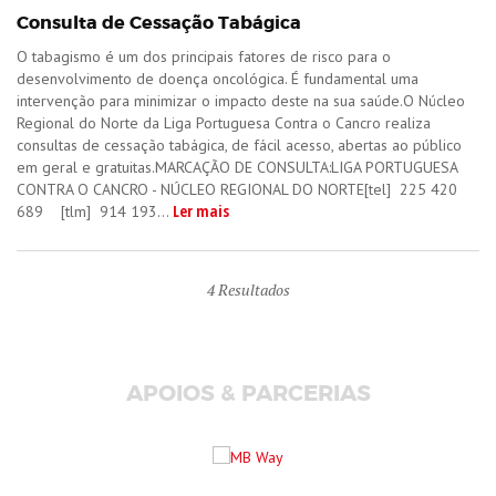
Consulta de Cessação Tabágica
​O tabagismo é um dos principais fatores de risco para o
desenvolvimento de doença oncológica. É fundamental uma
intervenção para minimizar o impacto deste na sua saúde.O Núcleo
Regional do Norte da Liga Portuguesa Contra o Cancro realiza
consultas de cessação tabágica, de fácil acesso, abertas ao público
em geral e gratuitas.​MARCAÇÃO DE CONSULTA:LIGA PORTUGUESA
CONTRA O CANCRO - NÚCLEO REGIONAL DO NORTE[tel] 225 420
Ler mais
689 [tlm] 914 193...
4
Resultados
APOIOS & PARCERIAS