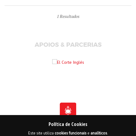
1
Resultados
APOIOS & PARCERIAS
Política de Cookies
Este site utiliza
cookies
funcionais
e
analíticos
.
Fundada em 1941