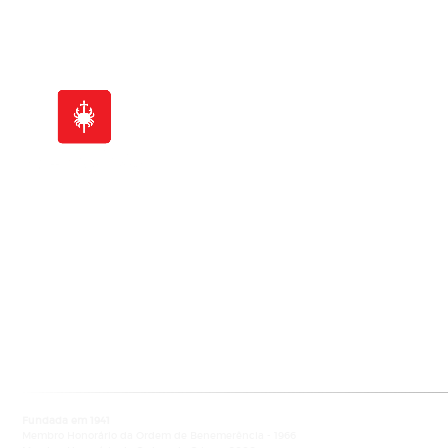
Sede Nacional - Serviços Centrais
Av. Columbano Bordalo Pinheiro
nº 57-3ºF, 1070-061 Lisboa
NIPC: 500 967 768
• 217 221 810 •
info@ligacontracancro.pt
Fundada em 1941
Membro Honorário da Ordem de Benemerência - 1966