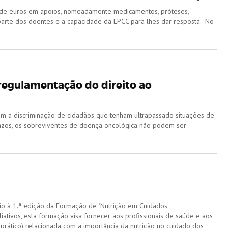
s de euros em apoios, nomeadamente medicamentos, próteses,
parte dos doentes e a capacidade da LPCC para lhes dar resposta. No
regulamentação do direito ao
em a discriminação de cidadãos que tenham ultrapassado situações de
prazos, os sobreviventes de doença oncológica não podem ser
cio à 1.ª edição da Formação de "Nutrição em Cuidados
ativos, esta formação visa fornecer aos profissionais de saúde e aos
o prático) relacionada com a importância da nutrição no cuidado dos