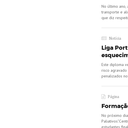
No último ano,
transporte e a
que diz respeit
Notícia
Liga Por
esqueci
Este diploma v
risco agravado
penalizados no 
Página
Formação
No próximo dia
Paliativos".Cen
estudantes fina