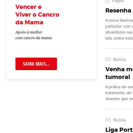
Página
Vencer e
Resenha 
Viver o Cancro
A nossa históri
da Mama
particular com 
Apoio à mulher
absentismo nas
com cancro da mama
luta contra esta
Notícia
SAIBA MAIS...
Venha mex
tumoral
A prática de ex
tratamento, de
doentes que se
Notícia
Liga Por