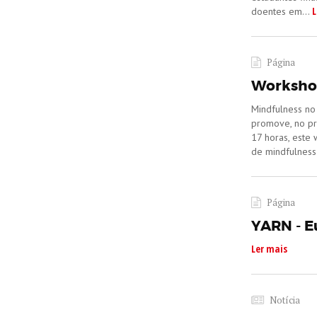
L
doentes em...
Página
Workshop
​Mindfulness n
promove, no pr
17 horas, este
de mindfulness
Página
YARN - E
Ler mais
Notícia