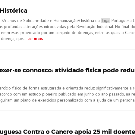
Histórica
a: 85 anos de Solidariedade e HumanizaçãoA história da
Liga
Portuguesa C
as profundas alterações introduzidas pela Revolução Industrial. No final d
 empresas, provocado por um conjunto de doenças, entre as quais o Cancro
Ler mais
 doença, que...
er-se connosco: atividade física pode reduz
ercício físico de forma estruturada e orientada reduz significativamente 
 acordo com um estudo pioneiro publicado em junho do ano passado, na rev
guiram um plano de exercícios personalizado com a ajuda de um personal 
tuguesa Contra o Cancro apoia 25 mil doente