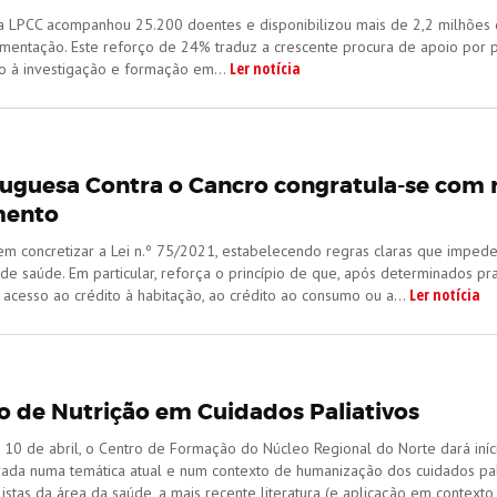
 a LPCC acompanhou 25.200 doentes e disponibilizou mais de 2,2 milhõe
limentação. Este reforço de 24% traduz a crescente procura de apoio por 
Ler notícia
o à investigação e formação em...
tuguesa Contra o Cancro congratula-se com 
mento
em concretizar a Lei n.º 75/2021, estabelecendo regras claras que imped
 de saúde. Em particular, reforça o princípio de que, após determinados 
Ler notícia
acesso ao crédito à habitação, ao crédito ao consumo ou a...
 de Nutrição em Cuidados Paliativos
 10 de abril, o Centro de Formação do Núcleo Regional do Norte dará iní
trada numa temática atual e num contexto de humanização dos cuidados pali
listas da área da saúde, a mais recente literatura (e aplicação em context