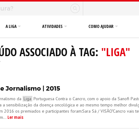
A LIGA
ATIVIDADES
COMO AJUDAR
ÚDO ASSOCIADO À TAG:
"LIGA"
'
e Jornalismo | 2015
rnalismo da
Liga
Portuguesa Contra o Cancro, com o apoio da Sanofi Paste
a a sensibilização da doença oncológica e ao mesmo tempo melhor divul
m 2016 os premiados e participantes foram:Sara Sá / VISÃO"Cancro vais ter
Ler mais
m...