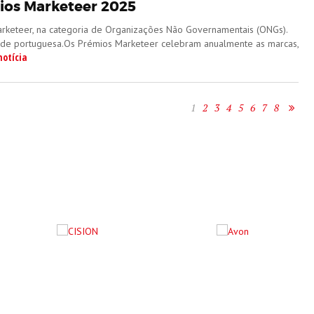
mios Marketeer 2025
Marketeer, na categoria de Organizações Não Governamentais (ONGs).
edade portuguesa.Os Prémios Marketeer celebram anualmente as marcas,
notícia
1
2
3
4
5
6
7
8