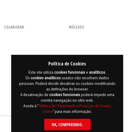
COLABORAR
NÚCLEOS
Como Voluntário
Regional dos Açores
Com uma Chamada
Regional do Centro
Através de Parcerias
Regional da Madeira
Consignação de 0,5% do IRS
Regional do Norte
Política de Cookies
Regional do Sul
Este site utiliza
cookies
funcionais
e
analíticos
.
Os
cookies
analíticos
usados não recolhem dados
pessoais. Poderá decidir desativar os cookies modificando
as definições do browser.
A desativação de
cookies
funcionais
poderá impedir uma
correta navegação no sítio web.
Aceda à "
Política de Privacidade e Proteção de Dados
online
" para mais informação.
OK
, COMPREENDO.
apa do Site
Política de Privacidade e Proteção de Dados
English