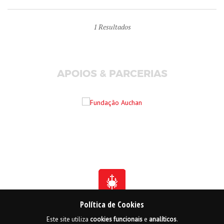
1
Resultados
APOIOS & PARCERIAS
Política de Cookies
Este site utiliza
cookies
funcionais
e
analíticos
.
Fundada em 1941