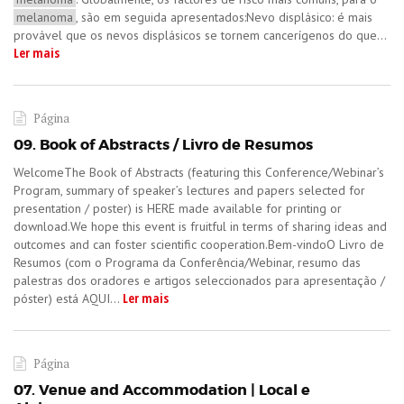
melanoma
, são em seguida apresentados:Nevo displásico: é mais
provável que os nevos displásicos se tornem cancerígenos do que...
Ler mais
Página
09. Book of Abstracts / Livro de Resumos
​WelcomeThe Book of Abstracts (featuring this Conference/Webinar’s
Program, summary of speaker’s lectures and papers selected for
presentation / poster) is HERE made available for printing or
download.We hope this event is fruitful in terms of sharing ideas and
outcomes and can foster scientific cooperation.​Bem-vindoO Livro de
Resumos (com o Programa da Conferência/Webinar, resumo das
palestras dos oradores e artigos seleccionados para apresentação /
Ler mais
póster) está AQUI...
Página
07. Venue and Accommodation | Local e