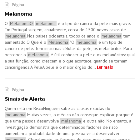
Página
Melanoma
O
MelanomaO
melanoma
é o tipo de cancro da pele mais grave.
Em Portugal surgem, anualmente, cerca de 1500 novos casos de
melanoma
.Nos países ocidentais, todos os anos o
melanoma
tem
aumentado.O Que é o
Melanoma
?O
melanoma
é um tipo de
cancro de pele. Tem início nas células da pele, os melanócitos. Para
perceber o
melanoma
, é útil conhecer a pele e os melanócitos: qual
a sua função, como crescem e o que acontece, quando se tornam
Ler mais
cancerígenos.A PeleA pele é o maior órgão do...
Página
Sinais de Alerta
Quem está em RiscoNinguém sabe as causas exactas do
melanoma
.Muitas vezes, o médico não consegue explicar porque é
que uma pessoa desenvolve
melanoma
e outra não. No entanto, a
investigação demonstra que determinados factores de risco
aumentam a probabilidade de uma pessoa vir a desenvolver
melanoma
. Globalmente, os factores de risco mais comuns, para o