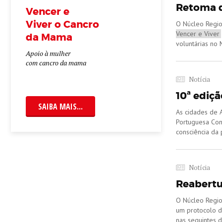
Retoma d
Vencer e
Viver o Cancro
O Núcleo Regio
Vencer e Viver
da Mama
voluntárias no 
Apoio à mulher
com cancro da mama
Notícia
10ª ediç
SAIBA MAIS...
As cidades de A
Portuguesa Con
consciência da
Notícia
Reabertu
O Núcleo Regio
um protocolo d
nas seguintes d