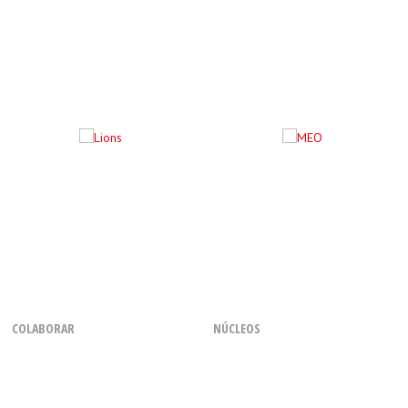
COLABORAR
NÚCLEOS
Como Voluntário
Regional dos Açores
Com uma Chamada
Regional do Centro
Através de Parcerias
Regional da Madeira