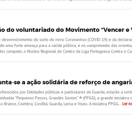
o do voluntariado do Movimento “Vencer e V
 desenvolvimento do surto do novo Coronavírus (COVID-19) e da declara
 de uma forte ameaça para a saúde pública, e no cumprimento das orienta
dos compete, o Núcleo Regional do Centro da Liga Portuguesa Contra o Can
nta-se a ação solidária de reforço de angari
ferecidos por Entidades públicas e particulares da Guarda, estarão a sor
inhadas “Pequenos Passos, Grandes Gestos” ® (PPGG), a grande iniciativa 
Ler n
o Branco, Coimbra, Covilhã, Guarda, Leiria e Viseu. A iniciativa PPGG...