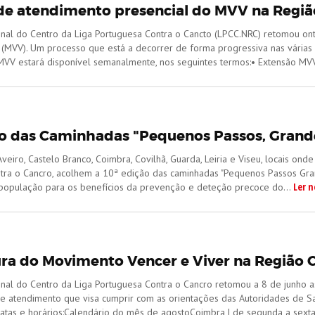
e atendimento presencial do MVV na Regiã
nal do Centro da Liga Portuguesa Contra o Cancto (LPCC.NRC) retomou ont
(MVV). Um processo que está a decorrer de forma progressiva nas várias
MVV estará disponível semanalmente, nos seguintes termos:• Extensão MVV d
ão das Caminhadas "Pequenos Passos, Grande
veiro, Castelo Branco, Coimbra, Covilhã, Guarda, Leiria e Viseu, locais o
tra o Cancro, acolhem a 10ª edição das caminhadas "Pequenos Passos Gran
Ler n
 população para os benefícios da prevenção e deteção precoce do...
ra do Movimento Vencer e Viver na Região 
nal do Centro da Liga Portuguesa Contra o Cancro retomou a 8 de junho a
e atendimento que visa cumprir com as orientações das Autoridades de S
atas e horários:​Calendário do mês de agostoCoimbra | de segunda a sexta-