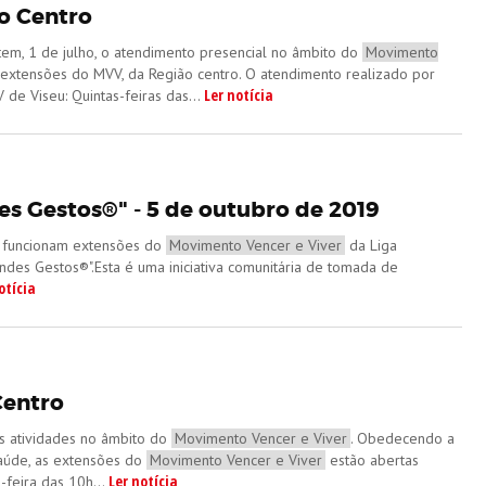
o Centro
em, 1 de julho, o atendimento presencial no âmbito do
Movimento
 extensões do MVV, da Região centro. O atendimento realizado por
Ler notícia
e Viseu: Quintas-feiras das...
s Gestos®" - 5 de outubro de 2019
nde funcionam extensões do
Movimento Vencer e Viver
da Liga
des Gestos®".Esta é uma iniciativa comunitária de tomada de
otícia
Centro
s atividades no âmbito do
Movimento Vencer e Viver
. Obedecendo a
aúde, as extensões do
Movimento Vencer e Viver
estão abertas
Ler notícia
feira das 10h...