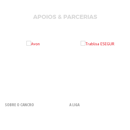
APOIOS & PARCERIAS
SOBRE O CANCRO
A LIGA
O que é o Cancro
Resenha Histórica
Fatores de Risco
Missão, Objetivos, Princípios e
Valores
Sintomas