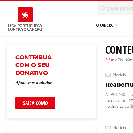
O CANCRO
CONTE
CONTRIBUA
Início
Tag 'Movi
COM O SEU
DONATIVO
Notícia
Ajude-nos a ajudar
Reabertu
A LPCC.NRC reto
extensão do MVV
SAIBA COMO
no âmbito do
Notícia