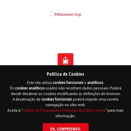
Política de Cookies
Este site utiliza
cookies
funcionais
e
analíticos
.
Fundada em 1941
Os
cookies
analíticos
usados não recolhem dados pessoais. Poderá
Membro Honorário da Ordem de Benemerência - 1966
Membro Honorário da Ordem de Cristo - 2006
decidir desativar os cookies modificando as definições do browser.
Ordem do Infante D. Henrique - 2016
A desativação de
cookies
funcionais
poderá impedir uma correta
navegação no sítio web.
Contactos
Livro de reclamações online
Mapa do Site
Aceda à "
Política de Privacidade e Proteção de Dados online
" para mais
Política de Privacidade e Proteção de Dados
English
informação.
Copyright LPCC 2015 Desenvolvido por
Hi INTERACTIVE
| Serviço de alojamento
por
PTisp
OK
, COMPREENDO.