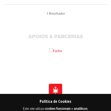
1
Resultados
APOIOS & PARCERIAS
Política de Cookies
Este site utiliza
cookies
funcionais
e
analíticos
.
Fundada em 1941