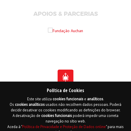
APOIOS & PARCERIAS
Política de Cookies
Este site utiliza
cookies
funcionais
e
analíticos
.
Fundada em 1941
Os
cookies
analíticos
usados não recolhem dados pessoais. Poderá
Membro Honorário da Ordem de Benemerência - 1966
Membro Honorário da Ordem de Cristo - 2006
decidir desativar os cookies modificando as definições do browser.
Ordem do Infante D. Henrique - 2016
A desativação de
cookies
funcionais
poderá impedir uma correta
navegação no sítio web.
Contactos
Livro de reclamações online
Mapa do Site
Aceda à "
Política de Privacidade e Proteção de Dados online
" para mais
Política de Privacidade e Proteção de Dados
English