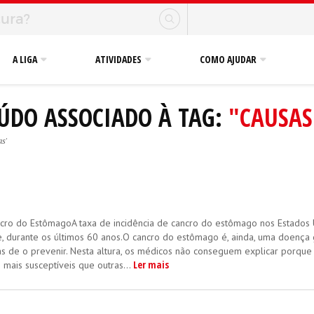
A LIGA
ATIVIDADES
COMO AJUDAR
ÚDO ASSOCIADO À TAG:
"CAUSAS
as'
ro do EstômagoA taxa de incidência de cancro do estômago nos Estados
, durante os últimos 60 anos.O cancro do estômago é, ainda, uma doença 
as de o prevenir. Nesta altura, os médicos não conseguem explicar porqu
Ler mais
mais susceptíveis que outras...