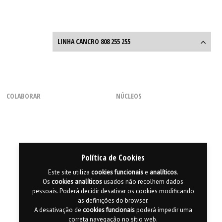
LINHA CANCRO 808 255 255
Linha Cancro
808 255 255
COLABORAR
NÚCLEOS
Entre o que diz e o que sente
a
Linha Cancro
ajuda-o em
Como Voluntário
Regional dos Açores
todas as questões.
Com uma Chamada
Regional do Centro
Através de Parcerias
Regional da Madeira
Seg. a Sexta, das 9h às 18h
(dias úteis)
Consignação de 0,5% do IRS
Regional do Norte
Política de Cookies
Regional do Sul
Este site utiliza
cookies
funcionais
e
analíticos
.
Os
cookies
analíticos
usados não recolhem dados
pessoais. Poderá decidir desativar os cookies modificando
as definições do browser.
A desativação de
cookies
funcionais
poderá impedir uma
correta navegação no sítio web.