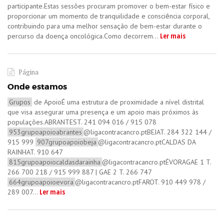
participante.Estas sessões procuram promover o bem-estar físico e
proporcionar um momento de tranquilidade e consciência corporal,
contribuindo para uma melhor sensação de bem-estar durante o
Ler mais
percurso da doença oncológica.​Como decorrem...
Página
Onde estamos
Grupos
de ApoioÉ uma estrutura de proximidade a nível distrital
que visa assegurar uma presença e um apoio mais próximos às
populações.​ABRANTEST. 241 094 016 / 915 078
953grupoapoioabrantes
@ligacontracancro.pt​BEJAT. 284 322 144 /
915 999
907grupoapoiobeja
@ligacontracancro.pt​CALDAS DA
RAINHAT. 910 647
815grupoapoiocaldasdarainha
@ligacontracancro.ptÉVORAGAE 1 T.
266 700 218 / 915 999 887 | GAE 2 T. 266 747
664grupoapoioevora
@ligacontracancro.pt​FAROT. 910 449 978 /
Ler mais
289 007...