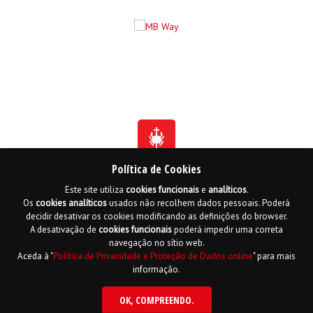
Política de Cookies
Este site utiliza
cookies
funcionais
e
analíticos
.
Fundada em 1941
Os
cookies
analíticos
usados não recolhem dados pessoais. Poderá
Membro Honorário da Ordem de Benemerência - 1966
Membro Honorário da Ordem de Cristo - 2006
decidir desativar os cookies modificando as definições do browser.
Ordem do Infante D. Henrique - 2016
A desativação de
cookies
funcionais
poderá impedir uma correta
navegação no sítio web.
Contactos
Livro de reclamações online
Mapa do Site
Aceda à "
Política de Privacidade e Proteção de Dados online
" para mais
Política de Privacidade e Proteção de Dados
English
informação.
Copyright LPCC 2015 Desenvolvido por
Hi INTERACTIVE
| Serviço de alojamento
por
PTisp
OK
, COMPREENDO.