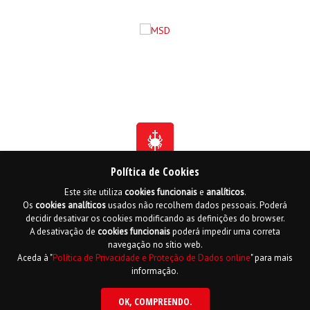
Política de Cookies
Este site utiliza
cookies
funcionais
e
analíticos
.
Fundada em 1941
Os
cookies
analíticos
usados não recolhem dados pessoais. Poderá
Membro Honorário da Ordem de Benemerência - 1966
Membro Honorário da Ordem de Cristo - 2006
decidir desativar os cookies modificando as definições do browser.
Ordem do Infante D. Henrique - 2016
A desativação de
cookies
funcionais
poderá impedir uma correta
navegação no sítio web.
Contactos
Livro de reclamações online
Mapa do Site
Aceda à "
Política de Privacidade e Proteção de Dados online
" para mais
Política de Privacidade e Proteção de Dados
English
informação.
Copyright LPCC 2015 Desenvolvido por
Hi INTERACTIVE
| Serviço de alojamento
por
PTisp
OK
, COMPREENDO.