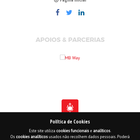
APOIOS & PARCERIAS
Política de Cookies
Este site utiliza
cookies
funcionais
e
analíticos
.
Fundada em 1941
Os
cookies
analíticos
usados não recolhem dados pessoais. Poderá
Membro Honorário da Ordem de Benemerência - 1966