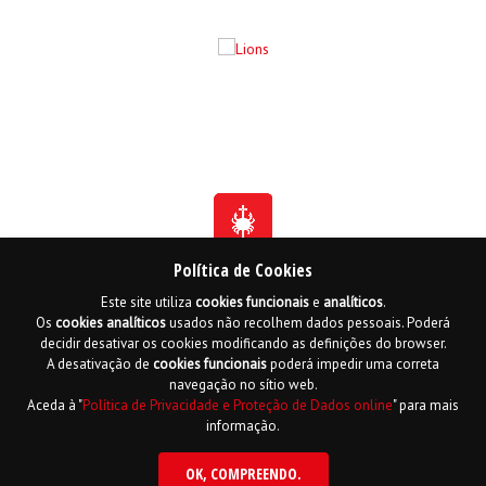
Política de Cookies
Este site utiliza
cookies
funcionais
e
analíticos
.
Fundada em 1941
Os
cookies
analíticos
usados não recolhem dados pessoais. Poderá
Membro Honorário da Ordem de Benemerência - 1966
Membro Honorário da Ordem de Cristo - 2006
decidir desativar os cookies modificando as definições do browser.
Ordem do Infante D. Henrique - 2016
A desativação de
cookies
funcionais
poderá impedir uma correta
navegação no sítio web.
Contactos
Livro de reclamações online
Mapa do Site
Aceda à "
Política de Privacidade e Proteção de Dados online
" para mais
Política de Privacidade e Proteção de Dados
English
informação.
Copyright LPCC 2015 Desenvolvido por
Hi INTERACTIVE
| Serviço de alojamento
por
PTisp
OK
, COMPREENDO.