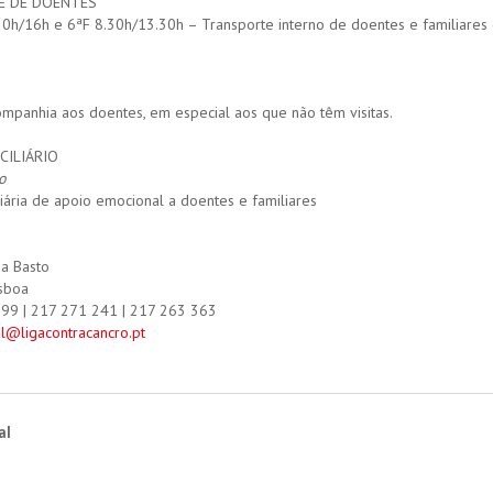
E DE DOENTES
30h/16h e 6ªF 8.30h/13.30h – Transporte interno de doentes e familiares
panhia aos doentes, em especial aos que não têm visitas.
CILIÁRIO
o
liária de apoio emocional a doentes e familiares
ma Basto
sboa
099 | 217 271 241 | 217 263 363
l@ligacontracancro.pt
al