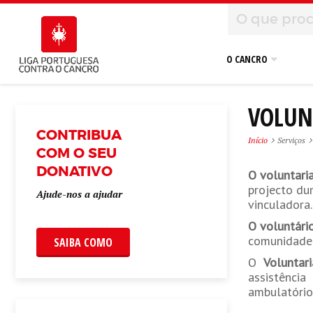
O CANCRO
VOLUN
CONTRIBUA
Início
Serviços
COM O SEU
DONATIVO
O voluntar
projecto du
Ajude-nos a ajudar
vinculadora.
O voluntári
comunidade e
SAIBA COMO
O
Voluntar
assistênci
ambulatório