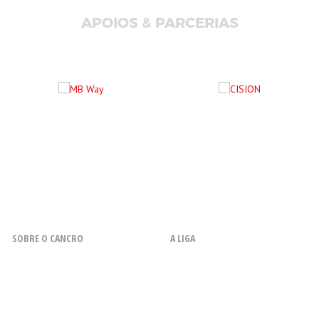
APOIOS & PARCERIAS
SOBRE O CANCRO
A LIGA
O que é o Cancro
Resenha Histórica
Fatores de Risco
Missão, Objetivos, Princípios e
Valores
Sintomas
Orgão Sociais
Diagnóstico