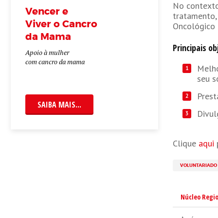
No contexto
Vencer e
tratamento,
Viver o Cancro
Oncológico 
da Mama
Principais ob
Apoio à mulher
com cancro da mama
Melho
seu s
Prest
SAIBA MAIS...
Divul
Clique
aqui
p
VOLUNTARIADO
Núcleo Regio