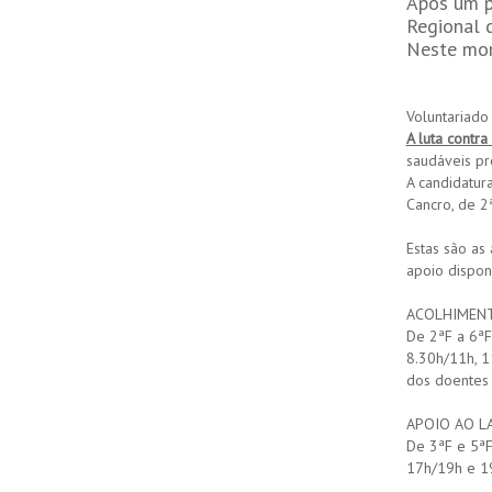
Após um p
Regional 
Neste mom
Voluntariado
A luta contra
saudáveis p
A candidatur
Cancro, de 2
Estas são as
apoio dispon
ACOLHIMEN
De 2ªF a 6ªF
8.30h/11h, 1
dos doentes 
APOIO AO L
De 3ªF e 5ª
17h/19h e 1