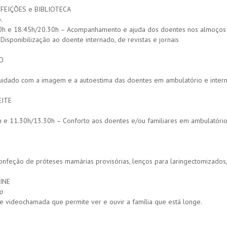
FEIÇÕES e BIBLIOTECA
.
0h e 18.45h/20.30h – Acompanhamento e ajuda dos doentes nos almoços e
Disponibilização ao doente internado, de revistas e jornais
O
idado com a imagem e a autoestima das doentes em ambulatório e intern
EITE
 e 11.30h/13.30h – Conforto aos doentes e/ou familiares em ambulatório
nfeção de próteses mamárias provisórias, lenços para laringectomizados
INE
o
e videochamada que permite ver e ouvir a família que está longe.