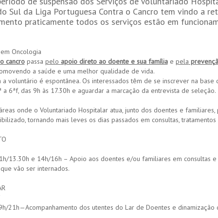
eríodo de suspensão dos Serviços de Voluntariado Hospit
do Sul da Liga Portuguesa Contra o Cancro tem vindo a ret
ento praticamente todos os serviços estão em funcionam
 em Oncologia
 o cancro
passa
pelo
apoio direto ao doente e sua família
e
pela
prevenç
romovendo a saúde e uma melhor qualidade de vida.
a a voluntário é espontânea. Os interessados têm de se inscrever na base 
ª a 6ªf, das 9h às 17.30h e aguardar a marcação da entrevista de seleção.
 áreas onde o Voluntariado Hospitalar atua, junto dos doentes e familiar
ibilizado, tornando mais leves os dias passados em consultas, tratamentos
TO
1h/13.30h e 14h/16h – Apoio aos doentes e/ou familiares em consultas e 
que vão ser internados.
AR
F
9h/21h—Acompanhamento dos utentes do Lar de Doentes e dinamização d