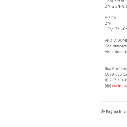
TRANSPORT
2ªF a 5ªF 8.
VISITA
2ªF
15h/17h –Com
APOIO DOMI
Sob marcaçã
Visita domici
Rua Prof. Li
1099-023 Li
[t] 217 264 
​[@]
nucleosu
Página Inici