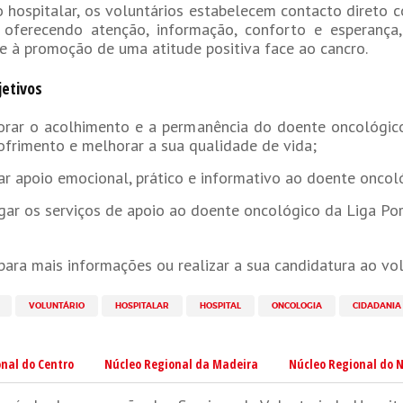
 hospitalar, os voluntários estabelecem contacto direto
 oferecendo atenção, informação, conforto e esperança
e à promoção de uma atitude positiva face ao cancro.
jetivos
rar o acolhimento e a permanência do doente oncológico 
ofrimento e melhorar a sua qualidade de vida;
ar apoio emocional, prático e informativo ao doente onco
gar os serviços de apoio ao doente oncológico da Liga Po
ara mais informações ou realizar a sua candidatura ao vo
VOLUNTÁRIO
HOSPITALAR
HOSPITAL
ONCOLOGIA
CIDADANIA
nal do Centro
Núcleo Regional da Madeira
Núcleo Regional do N