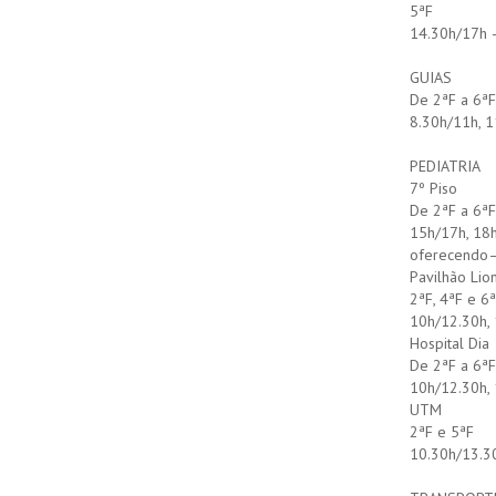
5ªF
14.30h/17h 
GUIAS
De 2ªF a 6ªF
8.30h/11h, 1
PEDIATRIA
7º Piso
De 2ªF a 6ªF
15h/17h, 18h
oferecendo–
Pavilhão Lion
2ªF, 4ªF e 6
10h/12.30h, 
Hospital Dia
De 2ªF a 6ªF
10h/12.30h, 
UTM
2ªF e 5ªF
10.30h/13.30