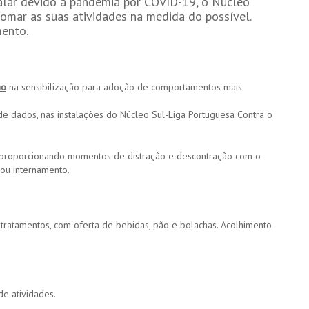
alar devido à pandemia por COVID-19, o Núcleo
omar as suas atividades na medida do possível.
ento.
ão
na sensibilização para adoção de comportamentos mais
de dados, nas instalações do Núcleo Sul-Liga Portuguesa Contra o
es, proporcionando momentos de distração e descontração com o
 ou internamento.
tratamentos, com oferta de bebidas, pão e bolachas. Acolhimento
e atividades.