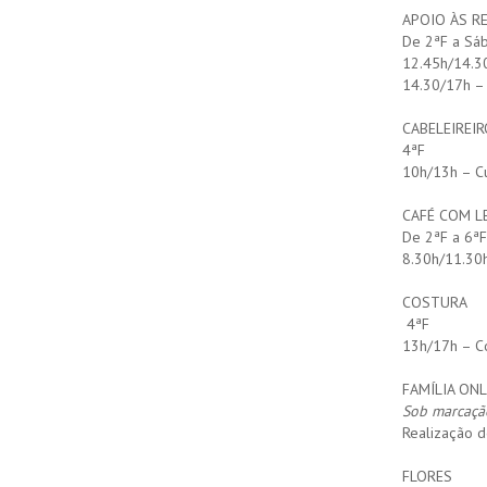
APOIO ÀS RE
De 2ªF a Sáb
12.45h/14.3
14.30/17h – 
CABELEIREIR
4ªF
10h/13h – Cu
CAFÉ COM L
De 2ªF a 6ªF
8.30h/11.30h
COSTURA
4ªF
13h/17h – Co
FAMÍLIA ONL
Sob marcaçã
Realização d
FLORES