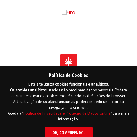
Política de Cookies
Este site utiliza
cookies
funcionais
e
analíticos
.
Fundada em 1941
Os
cookies
analíticos
usados não recolhem dados pessoais. Poderá
Membro Honorário da Ordem de Benemerência - 1966
Membro Honorário da Ordem de Cristo - 2006
decidir desativar os cookies modificando as definições do browser.
Ordem do Infante D. Henrique - 2016
A desativação de
cookies
funcionais
poderá impedir uma correta
navegação no sítio web.
Contactos
Livro de reclamações online
Mapa do Site
Aceda à "
Política de Privacidade e Proteção de Dados online
" para mais
Política de Privacidade e Proteção de Dados
English
informação.
Copyright LPCC 2015 Desenvolvido por
Hi INTERACTIVE
| Serviço de alojamento
por
PTisp
OK
, COMPREENDO.