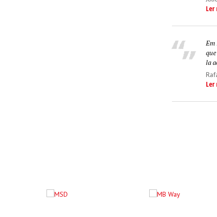
Ler
Em 
que
la a
Raf
Ler