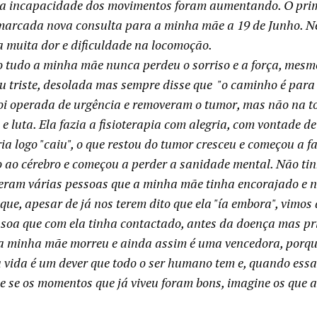
e a incapacidade dos movimentos foram aumentando. O prime
 marcada nova consulta para a minha mãe a 19 de Junho. N
a muita dor e dificuldade na locomoção.
 tudo a minha mãe nunca perdeu o sorriso e a força, mesmo 
u triste, desolada mas sempre disse que "o caminho é para a
foi operada de urgência e removeram o tumor, mas não na t
 e luta. Ela fazia a fisioterapia com alegria, com vontade 
ia logo "caiu", o que restou do tumor cresceu e começou a 
 ao cérebro e começou a perder a sanidade mental. Não tinha
eram várias pessoas que a minha mãe tinha encorajado e nó
ue, apesar de já nos terem dito que ela "ía embora", vimos
soa que com ela tinha contactado, antes da doença mas pr
e a minha mãe morreu e ainda assim é uma vencedora, porqu
 vida é um dever que todo o ser humano tem e, quando essa
ue se os momentos que já viveu foram bons, imagine os que a