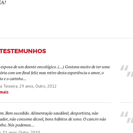
ÇA!
 TESTEMUNHOS
 esposa de um doente oncológico. (…) Gostava muito de ter uma
ória com um final feliz mas retiro desta experiência o amor, o
o e o carinho...
a Teixeira
, 29 anos, Outro, 2012
 mais
em. Bem sucedido. Alimentação saudável, desportista, não
ador, não consome álcool, bons hábitos de sono. O cancro não
olhe. Nós podemos...
o
, 31 anos, Outro, 2010