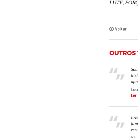
LUTE, FOR
Voltar
OUTROS
Sou
hist
apoi
Luci
Ler
Jov
fum
esc
Júli