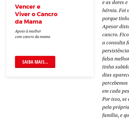
e as dores 
Vencer e
hérnia. Foi
Viver o Cancro
porque tinh
da Mama
Apesar disto
Apoio à mulher
cancro. Fico
com cancro da mama
a consulta 
persistência
falsa melhor
SAIBA MAIS...
tinha subido
dias aparec
percebemos q
em cada pes
Por isso, s
pela própria
família, e q