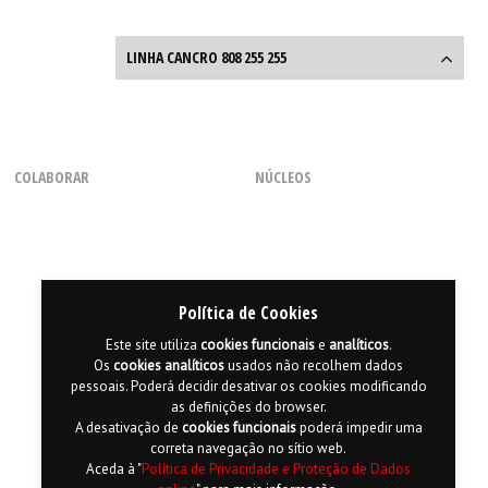
LINHA CANCRO 808 255 255
Linha Cancro
808 255 255
COLABORAR
NÚCLEOS
Entre o que diz e o que sente
a
Linha Cancro
ajuda-o em
Como Voluntário
Regional dos Açores
todas as questões.
Com uma Chamada
Regional do Centro
Através de Parcerias
Regional da Madeira
Seg. a Sexta, das 9h às 18h
(dias úteis)
Consignação de 0,5% do IRS
Regional do Norte
Política de Cookies
Regional do Sul
Este site utiliza
cookies
funcionais
e
analíticos
.
Os
cookies
analíticos
usados não recolhem dados
pessoais. Poderá decidir desativar os cookies modificando
as definições do browser.
A desativação de
cookies
funcionais
poderá impedir uma
correta navegação no sítio web.
Aceda à "
Política de Privacidade e Proteção de Dados