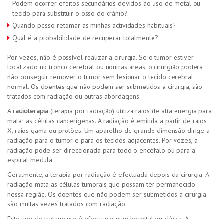
Podem ocorrer efeitos secundários devidos ao uso de metal ou
tecido para substituir o osso do crânio?
Quando posso retomar as minhas actividades habituais?
Qual é a probabilidade de recuperar totalmente?
Por vezes, não é possível realizar a cirurgia. Se o tumor estiver
localizado no tronco cerebral ou noutras áreas, o cirurgião poderá
não conseguir remover o tumor sem lesionar o tecido cerebral
normal. Os doentes que não podem ser submetidos a cirurgia, são
tratados com radiação ou outras abordagens.
A
radioterapia
(terapia por radiação) utiliza raios de alta energia para
matar as células cancerígenas. A radiação é emitida a partir de raios
X, raios gama ou protões. Um aparelho de grande dimensão dirige a
radiação para o tumor e para os tecidos adjacentes. Por vezes, a
radiação pode ser direccionada para todo o encéfalo ou para a
espinal medula.
Geralmente, a terapia por radiação é efectuada depois da cirurgia. A
radiação mata as células tumorais que possam ter permanecido
nessa região. Os doentes que não podem ser submetidos a cirurgia
são muitas vezes tratados com radiação.
Este tipo de tratamento é efectuado num hospital ou clínica. A