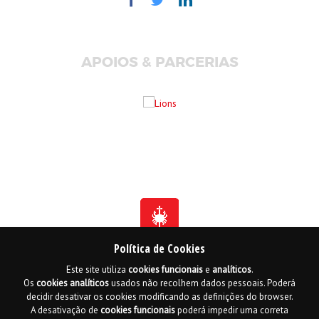
APOIOS & PARCERIAS
Política de Cookies
Este site utiliza
cookies
funcionais
e
analíticos
.
Fundada em 1941
Os
cookies
analíticos
usados não recolhem dados pessoais. Poderá
Membro Honorário da Ordem de Benemerência - 1966
Membro Honorário da Ordem de Cristo - 2006
decidir desativar os cookies modificando as definições do browser.
Ordem do Infante D. Henrique - 2016
A desativação de
cookies
funcionais
poderá impedir uma correta