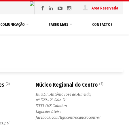
Área Reservada
COMUNICAÇÃO
SABER MAIS
CONTACTOS
es
Núcleo Regional do Centro
(2)
(3)
Rua Dr. António José de Almeida,
nº 329 - 2º Sala 56
3000-045 Coimbra
Ligações úteis:
facebook.com/ligacontracancrocentro/
es.pt/