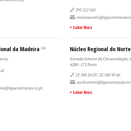
295 212 345
nucleoacores@ligacontracancr
+ Saber Mais
ional da Madeira
Núcleo Regional do Norte
(4)
arcia,
Estrada Interior da Circunvalação, 
4200- 172 Porto
al
22 549 24 23 | 22 540 50 46
nucleonorte@ligacontracancro
ira@ligacontracancro.pt
+ Saber Mais