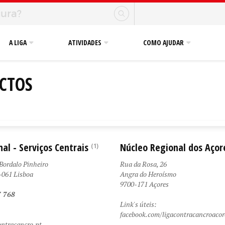
A LIGA
ATIVIDADES
COMO AJUDAR
CTOS
al - Serviços Centrais
Núcleo Regional dos Açor
(1)
Bordalo Pinheiro
Rua da Rosa, 26
-061 Lisboa
Angra do Heroísmo
9700-171 Açores
7 768
Link's úteis:
facebook.com/ligacontracancroacor
ntracancro.pt