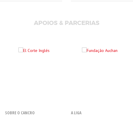
APOIOS & PARCERIAS
SOBRE O CANCRO
A LIGA
O que é o Cancro
Resenha Histórica
Fatores de Risco
Missão, Objetivos, Princípios e