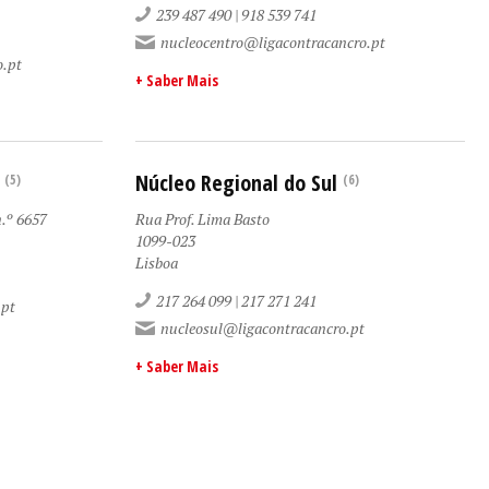
239 487 490 | 918 539 741‬
nucleocentro@ligacontracancro.pt
o.pt
+ Saber Mais
Núcleo Regional do Sul
(5)
(6)
n.º 6657
Rua Prof. Lima Basto
1099-023
Lisboa
217 264 099 | 217 271 241
.pt
nucleosul@ligacontracancro.pt
+ Saber Mais