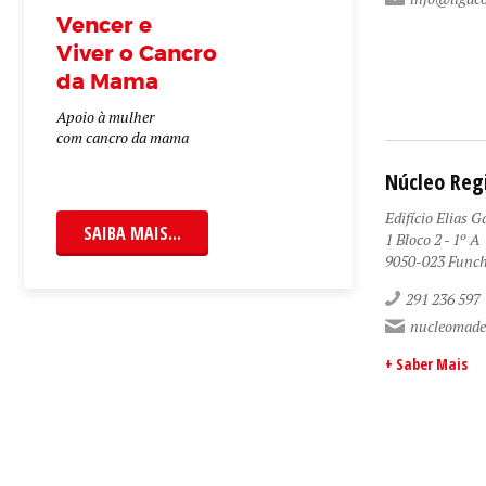
Vencer e
Viver o Cancro
da Mama
Apoio à mulher
com cancro da mama
Núcleo Reg
Edifício Elias G
SAIBA MAIS...
1 Bloco 2 - 1º A
9050-023 Funch
291 236 597
nucleomade
+ Saber Mais