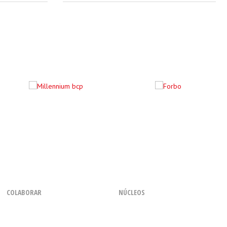
COLABORAR
NÚCLEOS
Como Voluntário
Regional dos Açores
Com uma Chamada
Regional do Centro