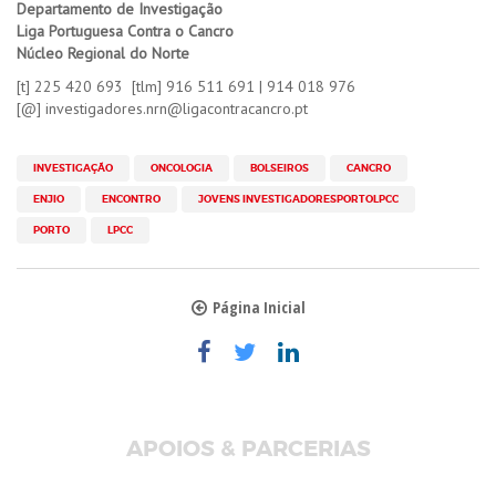
Departamento de Investigação
Liga Portuguesa Contra o Cancro
Núcleo Regional do Norte
[t] 225 420 693 [tlm] 916 511 691 | 914 018 976
​[@] investigadores.nrn@ligacontracancro.pt
INVESTIGAÇÃO
ONCOLOGIA
BOLSEIROS
CANCRO
ENJIO
ENCONTRO
JOVENS INVESTIGADORESPORTOLPCC
PORTO
LPCC
Página Inicial
APOIOS & PARCERIAS