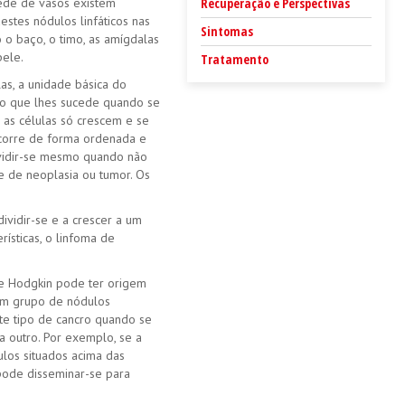
rede de vasos existem
Recuperação e Perspectivas
stes nódulos linfáticos nas
Sintomas
o o baço, o timo, as amígdalas
pele.
Tratamento
as, a unidade básica do
 o que lhes sucede quando se
 as células só crescem e se
ocorre de forma ordenada e
ividir-se mesmo quando não
e de neoplasia ou tumor. Os
ividir-se e a crescer a um
ísticas, o linfoma de
de Hodgkin pode ter origem
num grupo de nódulos
ste tipo de cancro quando se
a outro. Por exemplo, se a
ulos situados acima das
 pode disseminar-se para