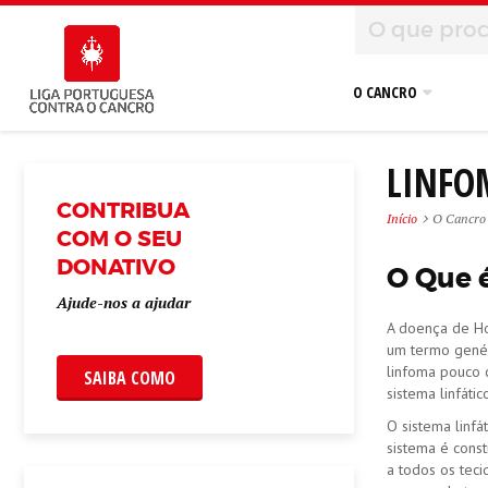
O CANCRO
LINFO
CONTRIBUA
Início
O Cancro
COM O SEU
DONATIVO
O Que 
Ajude-nos a ajudar
A doença de Ho
um termo genér
linfoma pouco 
SAIBA COMO
sistema linfát
O sistema linfá
sistema é const
a todos os teci