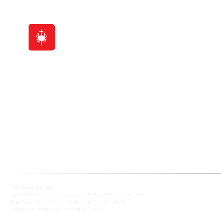
Sede Nacional - Serviços Centrais
Av. Columbano Bordalo Pinheiro
nº 57-3ºF, 1070-061 Lisboa
NIPC: 500 967 768
• 217 221 810 •
info@ligacontracancro.pt
Fundada em 1941
Membro Honorário da Ordem de Benemerência - 1966
Membro Honorário da Ordem de Cristo - 2006
Ordem do Infante D. Henrique - 2016