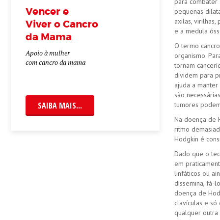
para combater a
Vencer e
pequenas dilat
axilas, virilha
Viver o Cancro
e a medula ósse
da Mama
O termo cancro
Apoio à mulher
organismo. Par
com cancro da mama
tornam canceríg
dividem para p
ajuda a manter
são necessária
SAIBA MAIS...
tumores podem 
Na doença de Ho
ritmo demasiad
Hodgkin é cons
Dado que o tec
em praticament
linfáticos ou a
dissemina, fá-l
doença de Hodgk
clavículas e só
qualquer outra