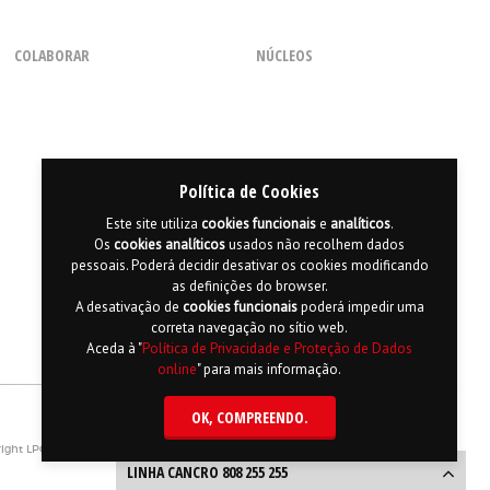
COLABORAR
NÚCLEOS
Como Voluntário
Regional dos Açores
Com uma Chamada
Regional do Centro
Através de Parcerias
Regional da Madeira
Consignação de 0,5% do IRS
Regional do Norte
Política de Cookies
Regional do Sul
Este site utiliza
cookies
funcionais
e
analíticos
.
Os
cookies
analíticos
usados não recolhem dados
pessoais. Poderá decidir desativar os cookies modificando
as definições do browser.
A desativação de
cookies
funcionais
poderá impedir uma
correta navegação no sítio web.
Aceda à "
Política de Privacidade e Proteção de Dados
online
" para mais informação.
OK
, COMPREENDO.
apa do Site
Política de Privacidade e Proteção de Dados
English
ight LPCC 2015 Desenvolvido por
Hi INTERACTIVE
| Serviço de alojamento por
PTisp
LINHA CANCRO 808 255 255