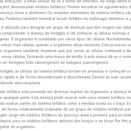
s infecções; a estas células dá-se o nome de linfócitos. Ao longo desta 
ações denominadas nódulos linfáticos. Podem encontrar-se aglomerados de
s, pescoço, tórax e abdómen. Os restantes elementos do sistema linfático sã
a. Podemos também encontrar tecido linfático no estômago, intestinos e 
 é utilizado para designar um grupo de doenças que tem origem nas célul
a compreender a doença de Hodgkin, é útil conhecer as células normais e
enas. O organismo é constituído por vários tipos de células. Normalmente,
roduzir mais células quando o organismo delas necessita. Este processo 
 o organismo saudável. Acontece que, por vezes, as células continuam a d
s novas células, formando uma massa de tecido. A esta massa dá-se o nom
ser benignos (não cancerígenos) ou malignos (cancerígenos).
dgkin, as células do sistema linfático tornam-se anómalas e começam a d
o rápido e de forma descontrolada e desordenada. Devido às suas caracter
iderado uma neoplasia.
ido linfático está presente em diversas regiões do organismo, a doença 
e qualquer parte. Esta doença pode ocorrer num único nódulo linfático, 
inda noutras partes do sistema linfático, como a medula óssea ou o baço. E
o de forma relativamente ordenada: de um grupo de nódulos linfáticos par
in surgir em nódulos linfáticos do pescoço alastra primeiro para os nód
 depois para os nódulos linfáticos debaixo dos braços e no tórax. Por fim,
 parte do organismo.