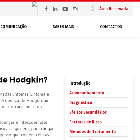
Área Reservada
COMUNICAÇÃO
SABER MAIS
CONTACTOS
de Hodgkin?
Introdução
Acompanhamento
nadas linfomas. Linfoma é
. A doença de Hodgkin, um
Diagnóstico
 outros carcinomas do
Efeitos Secundários
Factores de Risco
doenças e infecções. Este
vasos sanguíneos, para chegar
Métodos de Tratamento
e aquoso que contém células