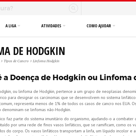
A LIGA
ATIVIDADES
COMO AJUDAR
MA DE HODGKIN
Tipos de Cancro
Linfoma Hodgkin
é a Doença de Hodgkin ou Linfoma 
dgkin, ou linfoma de Hodgkin, pertence a um grupo de neoplasias denomi
ico para designar os carcinomas que se desenvolvem no sistema linfático
comum, representa menos de 1% de todos os casos de cancro nos EUA. Os
ico denominam-se linfomas não-Hodgkin.
tico faz parte do sistema imunitário do organismo, ajudando-o a combater 
ituído por uma rede de finos vasos linfáticos, que se ramificam, como os 
dos do corpo. Os vasos linfáticos transportam a linfa, um líquido incolor 