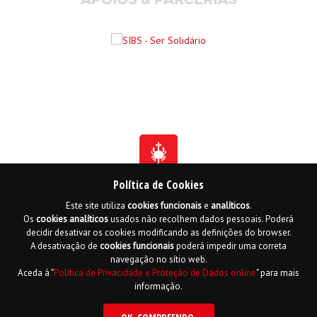
Política de Cookies
Este site utiliza
cookies
funcionais
e
analíticos
.
Fundada em 1941
Os
cookies
analíticos
usados não recolhem dados pessoais. Poderá
Membro Honorário da Ordem de Benemerência - 1966
Membro Honorário da Ordem de Cristo - 2006
decidir desativar os cookies modificando as definições do browser.
Ordem do Infante D. Henrique - 2016
A desativação de
cookies
funcionais
poderá impedir uma correta
navegação no sítio web.
Contactos
Livro de reclamações online
Mapa do Site
Aceda à "
Política de Privacidade e Proteção de Dados online
" para mais
Política de Privacidade e Proteção de Dados
English
informação.
Copyright LPCC 2015 Desenvolvido por
Hi INTERACTIVE
| Serviço de alojamento
por
PTisp