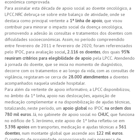
económica comprovada.
Para assinalar esta década de apoio social ao doente oncológico, a
LPCC.NRC debruça-se sobre este balanço de atividade, onde se
destaca como principal vertente a
1ª linha de apoio
, que visou
contribuir para minorar o impacto social da doença oncológica,
promovendo a adesão às consultas e tratamentos dos doentes com
dificuldades socioeconómicas. Assim, no período compreendido
entre fevereiro de 2011 e fevereiro de 2020, foram referenciados
pelo IPOC, para avaliação social
, 2.116 os doentes
, dos quais
95%
reuniram critérios para elegibilidade de apoio
pela LPCC. Atendendo
à jornada do doente, que se inicia no momento de diagnóstico,
decorre com os tratamentos e ao longo da vida, com as consultas de
vigilância, registaram-se cerca de
28.000 atendimentos
a doentes
acompanhados naquela unidade hospitalar.
Para além da vertente de apoio informativo, a LPCC disponibilizou,
no âmbito da 1ª linha, apoio nas deslocações, aquisição de
medicação complementar e na disponibilização de ajudas técnicas,
totalizando, neste período, um
apoio global
no IPOC
na ordem dos
780 mil euros
. Já, no gabinete de apoio social no
CHUC
, que funciona
no edifício de S. Jerónimo, este apoio de 1ª linha refletiu-se em
3.398 apoios
em transportes, medicação e ajudas técnicas a
361
doentes
, num montante global que ascende aos
122 mil euros
.
O contexto de proximidade, proporcionado pela presença de