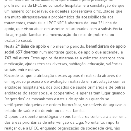
profissionais da LPCC no contexto hospitalar e a constatação de que
um número considerável de doentes apresentava dificuldades que
em muito ultrapassavam a problemática da acessibilidade aos
tratamentos, conduziu a LPCC.NRC à abertura de uma 2ª linha de
apoio, que visou atuar em aspetos relacionados com a subsistência
do agregado familiar e a minimização do risco de pobreza ou
exclusão social.
Nesta
2ª linha de apoio
e no mesmo período,
beneficiaram de apoio
social 637 doentes
, num montante global de apoio que ascendeu a
762 mil euros
. Estes apoios destinaram-se a colmatar encargos com
medicação, ajudas técnicas diversas, habitação, educação, valências
sociais, entre outras.
Recorde-se que a atribuição destes apoios é realizada através de
um rigoroso processo de avaliação, realizado em articulação com as
entidades hospitalares, dos cuidados de saúde primários e de outras
entidades do setor social e cooperativo, e apenas tem lugar quando
“esgotados” os mecanismos estatais de apoio ou quando se
verifiquem bloqueios de ordem burocrática, suscetíveis de agravar o
estado de saúde do doente ou da sua família.
O apoio ao doente oncológico e seus familiares continuará a ser uma
das áreas prioritárias de intervenção da Liga. No entanto, importa
realçar que a LPCC, enquanto organização da sociedade civil, não