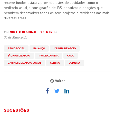
recebe fundos estatais, provindo estes de atividades como o
peditório anual, a consignação de IRS, donativos e doações que
permitem desenvolver todos os seus projetos e atividades nas mais
diversas áreas.
NÚCLEO REGIONAL DO CENTRO
Por
a
05 de Maio 2021
APOIO SOCIAL
BALANÇO
1ª LINHA DE APOIO
2ª LINHA DE APOIO
IPO DE COIMBRA
CHUC
GABINETE DE APOIO SOCIAL
CENTRO
COIMBRA
Voltar
SUGESTÕES