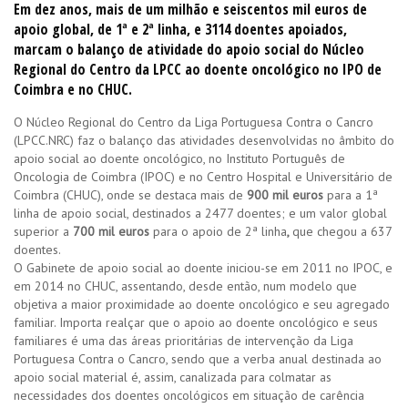
Em dez anos, mais de um milhão e seiscentos mil euros de
apoio global, de 1ª e 2ª linha, e 3114 doentes apoiados,
marcam o balanço de atividade do apoio social do Núcleo
Regional do Centro da LPCC ao doente oncológico no IPO de
Coimbra e no CHUC.
O Núcleo Regional do Centro da Liga Portuguesa Contra o Cancro
(LPCC.NRC) faz o balanço das atividades desenvolvidas no âmbito do
apoio social ao doente oncológico, no Instituto Português de
Oncologia de Coimbra (IPOC) e no Centro Hospital e Universitário de
Coimbra (CHUC), onde se destaca mais de
900 mil euros
para a 1ª
linha de apoio social, destinados a 2477 doentes; e um valor global
superior a
700 mil euros
para o apoio de 2ª linha
,
que chegou a 637
doentes.
O Gabinete de apoio social ao doente iniciou-se em 2011 no IPOC, e
em 2014 no CHUC, assentando, desde então, num modelo que
objetiva a maior proximidade ao doente oncológico e seu agregado
familiar. Importa realçar que o apoio ao doente oncológico e seus
familiares é uma das áreas prioritárias de intervenção da Liga
Portuguesa Contra o Cancro, sendo que a verba anual destinada ao
apoio social material é, assim, canalizada para colmatar as
necessidades dos doentes oncológicos em situação de carência