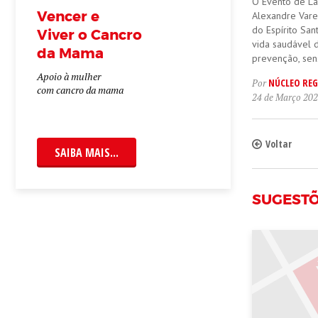
O Evento de La
Vencer e
Alexandre Vare
do Espírito Sa
Viver o Cancro
vida saudável d
da Mama
prevenção, sen
Apoio à mulher
NÚCLEO REG
Por
com cancro da mama
24 de Março 20
Voltar
SAIBA MAIS...
SUGEST