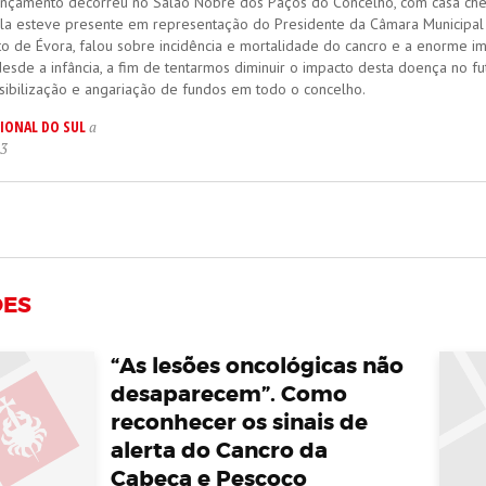
nçamento decorreu no Salão Nobre dos Paços do Concelho, com casa chei
la esteve presente em representação do Presidente da Câmara Municipal e 
nto de Évora, falou sobre incidência e mortalidade do cancro e a enorme 
esde a infância, a fim de tentarmos diminuir o impacto desta doença no f
sibilização e angariação de fundos em todo o concelho.
IONAL DO SUL
a
23
ÕES
“As lesões oncológicas não
desaparecem”. Como
reconhecer os sinais de
alerta do Cancro da
Cabeça e Pescoço