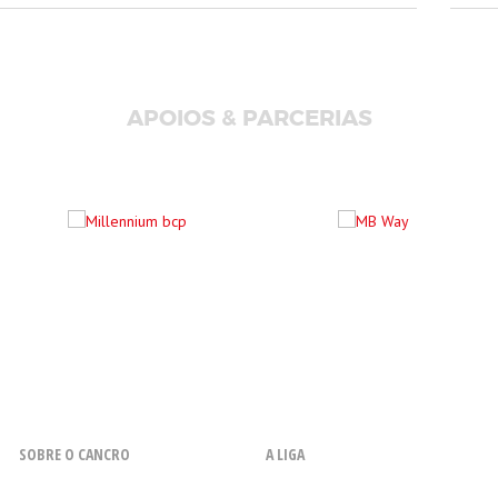
APOIOS & PARCERIAS
SOBRE O CANCRO
A LIGA
O que é o Cancro
Resenha Histórica