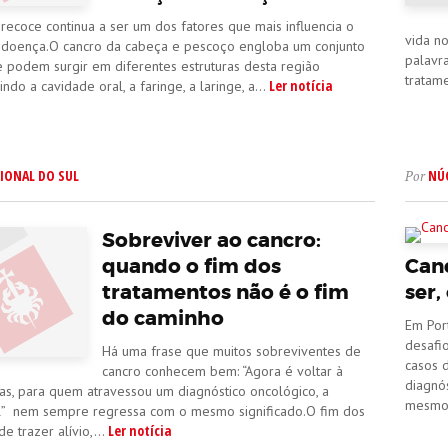
recoce continua a ser um dos fatores que mais influencia o
vida n
 doença.O cancro da cabeça e pescoço engloba um conjunto
palavr
 podem surgir em diferentes estruturas desta região
tratame
Ler notícia
indo a cavidade oral, a faringe, a laringe, a...
IONAL DO SUL
NÚ
Por
Sobreviver ao cancro:
quando o fim dos
Can
tratamentos não é o fim
ser,
do caminho
Em Por
desafi
Há uma frase que muitos sobreviventes de
casos 
cancro conhecem bem: “Agora é voltar à
diagnó
as, para quem atravessou um diagnóstico oncológico, a
mesmo 
l” nem sempre regressa com o mesmo significado.O fim dos
Ler notícia
e trazer alívio,...