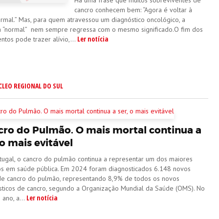
Há uma frase que muitos sobreviventes de
cancro conhecem bem: “Agora é voltar à
ormal.” Mas, para quem atravessou um diagnóstico oncológico, a
a “normal” nem sempre regressa com o mesmo significado.O fim dos
Ler notícia
ntos pode trazer alívio,...
CLEO REGIONAL DO SUL
cro do Pulmão. O mais mortal continua a
 o mais evitável
tugal, o cancro do pulmão continua a representar um dos maiores
os em saúde pública. Em 2024 foram diagnosticados 6.148 novos
de cancro do pulmão, representando 8,9% de todos os novos
sticos de cancro, segundo a Organização Mundial da Saúde (OMS). No
Ler notícia
ano, a...