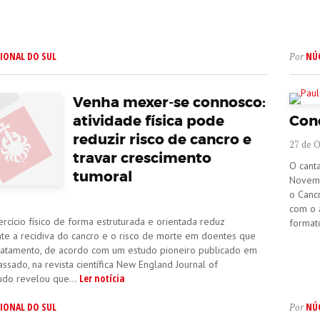
IONAL DO SUL
NÚ
Por
Venha mexer-se connosco:
atividade física pode
Conc
reduzir risco de cancro e
27 de 
travar crescimento
O canta
tumoral
Novemb
o Canc
com o 
ercício físico de forma estruturada e orientada reduz
format
nte a recidiva do cancro e o risco de morte em doentes que
ratamento, de acordo com um estudo pioneiro publicado em
ssado, na revista científica New England Journal of
Ler notícia
udo revelou que...
IONAL DO SUL
NÚ
Por