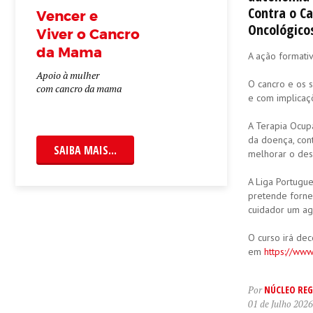
Contra o Ca
Vencer e
Oncológicos
Viver o Cancro
da Mama
A ação formativ
Apoio à mulher
O cancro e os s
com cancro da mama
e com implicaç
A Terapia Ocupa
da doença, cont
SAIBA MAIS...
melhorar o des
A Liga Portugu
pretende fornec
cuidador um ag
O curso irá de
em
https://www
NÚCLEO REG
Por
01 de Julho 2026