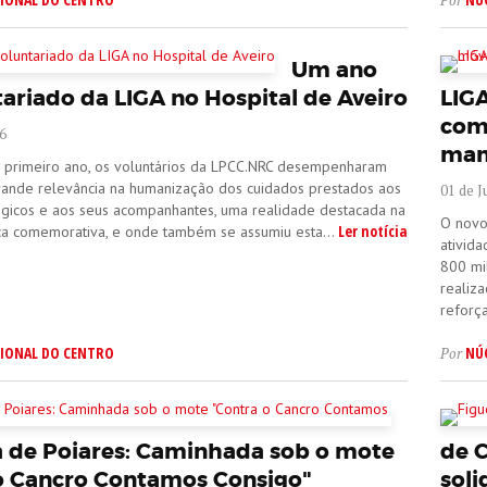
Por
Um ano
tariado da LIGA no Hospital de Aveiro
LIGA
com
6
mam
 primeiro ano, os voluntários da LPCC.NRC desempenharam
ande relevância na humanização dos cuidados prestados aos
01 de J
gicos e aos seus acompanhantes, uma realidade destacada na
O novo
Ler notícia
ca comemorativa, e onde também se assumiu esta...
ativid
800 mi
realiz
reforç
IONAL DO CENTRO
NÚ
Por
a de Poiares: Caminhada sob o mote
de 
o Cancro Contamos Consigo"
soli