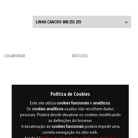
LINHA CANCRO 808 255 255
Linha Cancro
808 255 255
COLABORAR
NÚCLEOS
Entre o que diz e o que sente
a
Linha Cancro
ajuda-o em
Como Voluntário
Regional dos Açores
todas as questões.
Com uma Chamada
Regional do Centro
Através de Parcerias
Regional da Madeira
Seg. a Sexta, das 9h às 18h
(dias úteis)
Consignação de 0,5% do IRS
Regional do Norte
Política de Cookies
Regional do Sul
Este site utiliza
cookies
funcionais
e
analíticos
.
Os
cookies
analíticos
usados não recolhem dados
pessoais. Poderá decidir desativar os cookies modificando
as definições do browser.
A desativação de
cookies
funcionais
poderá impedir uma
correta navegação no sítio web.