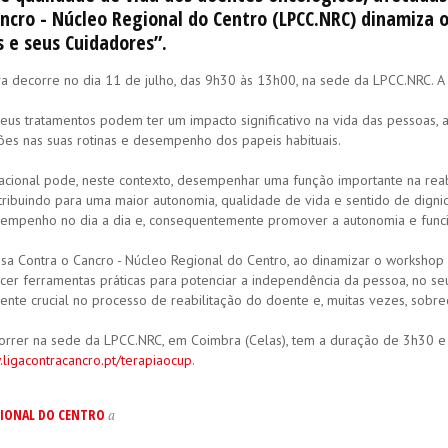
ncro - Núcleo Regional do Centro (LPCC.NRC) dinamiza
 e seus Cuidadores”.
a decorre no dia 11 de julho, das 9h30 às 13h00, na sede da LPCC.NRC. A in
eus tratamentos podem ter um impacto significativo na vida das pessoas, af
ões nas suas rotinas e desempenho dos papeis habituais.
cional pode, neste contexto, desempenhar uma função importante na reabil
ribuindo para uma maior autonomia, qualidade de vida e sentido de dignida
empenho no dia a dia e, consequentemente promover a autonomia e funci
esa Contra o Cancro - Núcleo Regional do Centro, ao dinamizar o workshop
er ferramentas práticas para potenciar a independência da pessoa, no seu
ente crucial no processo de reabilitação do doente e, muitas vezes, sobr
correr na sede da LPCC.NRC, em Coimbra (Celas), tem a duração de 3h30 e 
.ligacontracancro.pt/terapiaocup
.
IONAL DO CENTRO
a