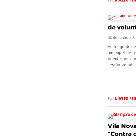
Por
de volun
30 de Junho 202
Ao longo deste
um papel de gr
doentes oncoló
sessão simbóli
NÚCLEO REG
Por
Vila Nov
"Contra 