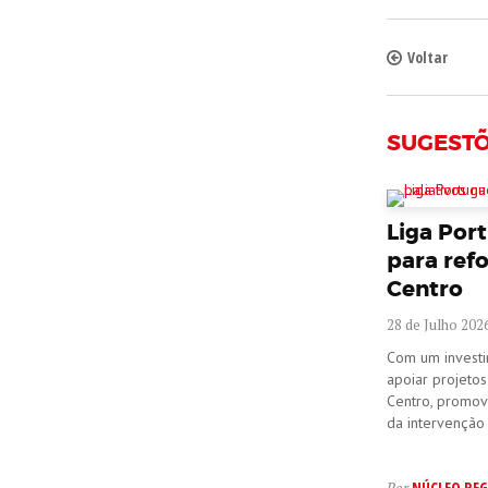
Voltar
SUGEST
Liga Por
para refo
Centro
28 de Julho 202
Com um investim
apoiar projeto
Centro, promov
da intervenção 
NÚCLEO REG