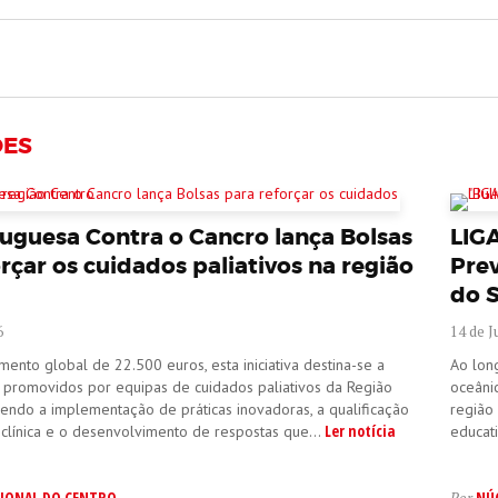
ÕES
tuguesa Contra o Cancro lança Bolsas
LIG
rçar os cuidados paliativos na região
Pre
do S
6
14 de J
ento global de 22.500 euros, esta iniciativa destina-se a
Ao long
s promovidos por equipas de cuidados paliativos da Região
oceâni
endo a implementação de práticas inovadoras, a qualificação
região 
Ler notícia
clínica e o desenvolvimento de respostas que...
educati
IONAL DO CENTRO
NÚ