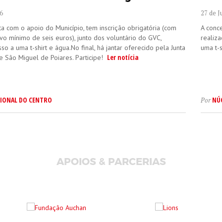
6
27 de 
ta com o apoio do Município, tem inscrição obrigatória (com
A conc
vo mínimo de seis euros), junto dos voluntário do GVC,
realiz
so a uma t-shirt e água.No final, há jantar oferecido pela Junta
uma t-s
Ler notícia
e São Miguel de Poiares. Participe!
IONAL DO CENTRO
NÚ
Por
APOIOS & PARCERIAS