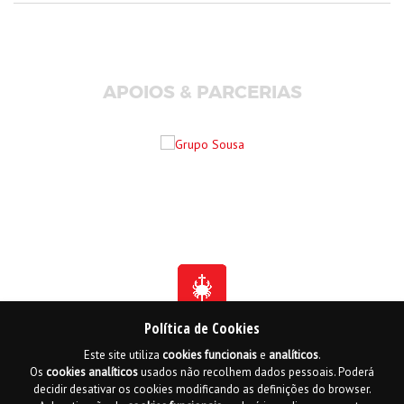
APOIOS & PARCERIAS
Política de Cookies
Este site utiliza
cookies
funcionais
e
analíticos
.
Fundada em 1941
Os
cookies
analíticos
usados não recolhem dados pessoais. Poderá
Membro Honorário da Ordem de Benemerência - 1966
Membro Honorário da Ordem de Cristo - 2006
decidir desativar os cookies modificando as definições do browser.
Ordem do Infante D. Henrique - 2016