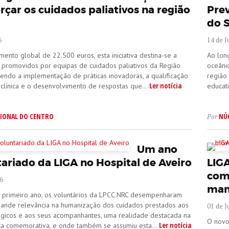
rçar os cuidados paliativos na região
Pre
do S
6
14 de J
ento global de 22.500 euros, esta iniciativa destina-se a
Ao long
s promovidos por equipas de cuidados paliativos da Região
oceâni
endo a implementação de práticas inovadoras, a qualificação
região 
Ler notícia
clínica e o desenvolvimento de respostas que...
educati
IONAL DO CENTRO
NÚ
Por
Um ano
tariado da LIGA no Hospital de Aveiro
LIGA
com
6
mam
 primeiro ano, os voluntários da LPCC.NRC desempenharam
ande relevância na humanização dos cuidados prestados aos
01 de J
gicos e aos seus acompanhantes, uma realidade destacada na
O novo
Ler notícia
ca comemorativa, e onde também se assumiu esta...