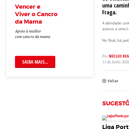
uma caminh
Vencer e
Fraga.
Viver o Cancro
da Mama
A atividade con
acesso a uma t-
Apoio à mulher
com cancro da mama
No final, há ja
NÚCLEO REG
Por
SAIBA MAIS...
11 de Junho 202
Voltar
SUGEST
Liga Por