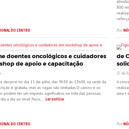
ativid
800 mi
realiz
reforç
IONAL DO CENTRO
NÚ
Por
ne doentes oncológicos e cuidadores
de 
hop de apoio e capacitação
soli
6
27 de 
va decorre no dia 11 de julho, das 9h30 às 13h00, na sede da
A conc
crição é gratuita, mas as vagas são limitadas.O cancro e os
realiz
s podem ter um impacto significativo na vida das pessoas,
uma t-s
Ler notícia
ia a dia ao nível físico,...
IONAL DO CENTRO
NÚ
Por