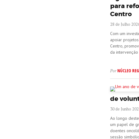
para refo
Centro
28 de Julho 202
Com um investim
apoiar projeto
Centro, promov
da intervenção 
NÚCLEO REG
Por
de volun
30 de Junho 202
Ao longo deste
um papel de gr
doentes oncoló
sessão simbóli