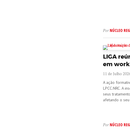
NÚCLEO REG
Por
LIGA reú
em works
11 de Julho 202
A ação formati
LPCC.NRC. A ins
seus tratamento
afetando o seu d
NÚCLEO REG
Por