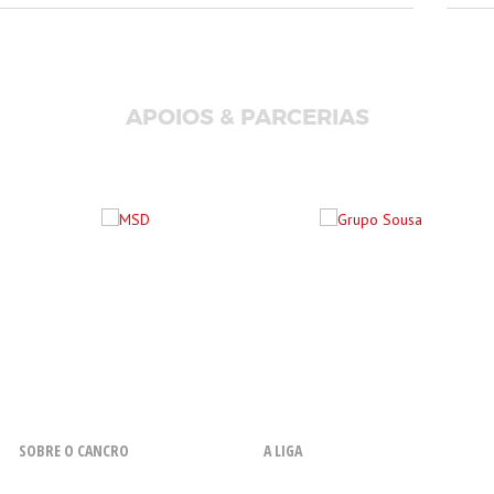
APOIOS & PARCERIAS
SOBRE O CANCRO
A LIGA
O que é o Cancro
Resenha Histórica